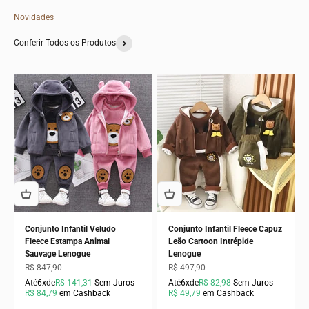
Novidades
Conferir Todos os Produtos
Conjunto Infantil Veludo
Conjunto Infantil Fleece Capuz
Fleece Estampa Animal
Leão Cartoon Intrépide
Sauvage Lenogue
Lenogue
Preço promocional
Preço promocional
R$ 847,90
R$ 497,90
Até
6x
de
R$ 141,31
Sem Juros
Até
6x
de
R$ 82,98
Sem Juros
R$ 84,79
em Cashback
R$ 49,79
em Cashback