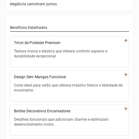
elegância caminham juntos.
Benefícios Detalhados
+
Tricot de Poliéster Premium
Textura macia e elástica que oferece conforto superior e
durabilidade excepcional.
Poliéster tricotado que mantém forma e elasticidade após
múltiplas lavagens
+
Design Sem Mangas Funcional
Textura suave que não irrita a pele delicada das crianças
Corte ideal para verão que oferece máximo frescor e liberdade de
movimento.
Material respirável que permite ventilação adequada em dias
quentes
Modelo sem mangas perfeito para temperaturas altas do
verão
+
Facilidade de cuidado com secagem rápida e resistência a
Botões Decorativos Encantadores
rugas
Liberdade total de movimento para braços e ombros durante
Detalhes funcionais que adicionam charme e estimulam
brincadeiras
desenvolvimento motor.
Facilita regulação térmica natural do corpo infantil
Botões cuidadosamente selecionados que complementam