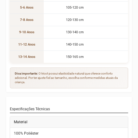
5-6 Anos
105-120 cm
18-22 
7-8 Anos
120-130 cm
22-27 
9-10 Anos
130-140 cm
26-31 
11-12 Anos
140-150 cm
30-36 
13-14 Anos
150-165 cm
35-45 
Dica importante:
O tricot possui elasticidade natural que oferece conforto
adicional. Por ter ajuste fiel ao tamanho, escolha conforme medidas atuais da
criança.
Especificações Técnicas
Material
100% Poliéster