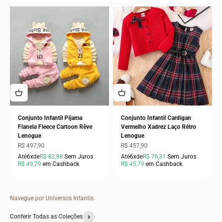
Conjunto Infantil Pijama
Conjunto Infantil Cardigan
Flanela Fleece Cartoon Rêve
Vermelho Xadrez Laço Rétro
Lenogue
Lenogue
Preço promocional
Preço promocional
R$ 497,90
R$ 457,90
Até
6x
de
R$ 82,98
Sem Juros
Até
6x
de
R$ 76,31
Sem Juros
R$ 49,79
em Cashback
R$ 45,79
em Cashback
Navegue por Universos Infantis
Conferir Todas as Coleções