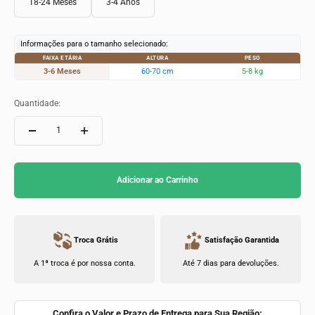
18-24 Meses
3-4 Anos
Informações para o tamanho selecionado:
FAIXA ETÁRIA
ALTURA
PESO
3-6 Meses
60-70 cm
5-8 kg
Quantidade:
Adicionar ao Carrinho
Troca Grátis
Satisfação Garantida
A 1ª troca é por nossa conta.
Até 7 dias para devoluções.
Confira o Valor e Prazo de Entrega para Sua Região: