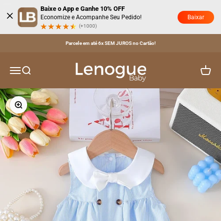
Pular para o conteúdo
Baixe o App e Ganhe 10% OFF
Baixar
Economize e Acompanhe Seu Pedido!
(+1000)
Parcele em até 6x SEM JUROS no Cartão!
Lenogue Baby
Menu
Buscar
Carrinh
Zoom na imagem