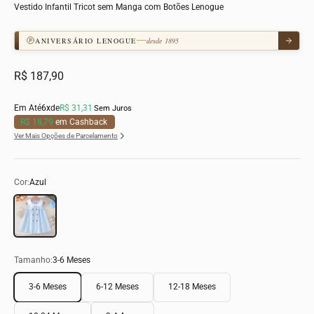
Vestido Infantil Tricot sem Manga com Botões Lenogue
ANIVERSÁRIO LENOGUE
desde 1895
Preço promocional
R$ 187,90
Em Até
6x
de
R$ 31,31
Sem Juros
R$ 18,79
em Cashback
Ver Mais Opções de Parcelamento
Cor:
Azul
Azul
Tamanho:
3-6 Meses
3-6 Meses
6-12 Meses
12-18 Meses