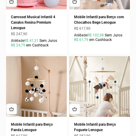
Carrossel Musical Infantil 4
Mobile Infantil para Berço com
Cavalos Resina Premium
Chocalhos Bege Lenogue
Lenogue
Preço promocional
R$ 617,90
Preço promocional
R$ 247,90
Até
6x
de
R$ 102,98
Sem Juros
R$ 61,79
em Cashback
Até
6x
de
R$ 41,31
Sem Juros
R$ 24,79
em Cashback
Mobile Infantil para Berço
Mobile Infantil para Berço
Panda Lenogue
Foguete Lenogue
Preço promocional
Preço promocional