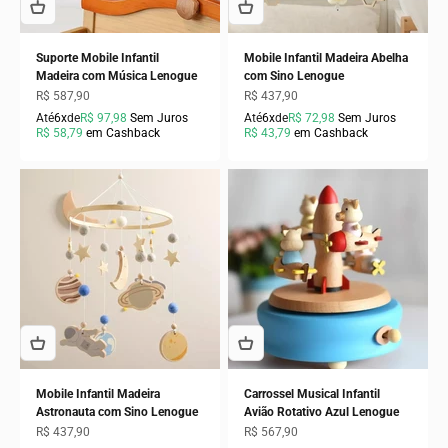
Suporte Mobile Infantil
Mobile Infantil Madeira Abelha
Madeira com Música Lenogue
com Sino Lenogue
Preço promocional
Preço promocional
R$ 587,90
R$ 437,90
Até
6x
de
R$ 97,98
Sem Juros
Até
6x
de
R$ 72,98
Sem Juros
R$ 58,79
em Cashback
R$ 43,79
em Cashback
Mobile Infantil Madeira
Carrossel Musical Infantil
Astronauta com Sino Lenogue
Avião Rotativo Azul Lenogue
Preço promocional
Preço promocional
R$ 437,90
R$ 567,90