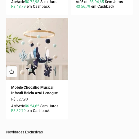
Até
6x
de
R$ 72,98
Sem Juros
Até
6x
de
R$ 94,65
Sem Juros
R$ 43,79
em Cashback
R$ 56,79
em Cashback
Móbile Chocalho Musical
Infantil Baleia Azul Lenogue
Preço promocional
R$ 327,90
Até
6x
de
R$ 54,65
Sem Juros
R$ 32,79
em Cashback
Novidades Exclusivas