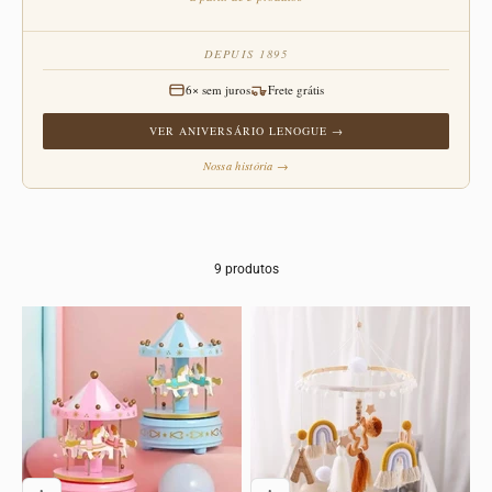
DEPUIS 1895
6× sem juros
Frete grátis
VER ANIVERSÁRIO LENOGUE →
Nossa história →
9 produtos