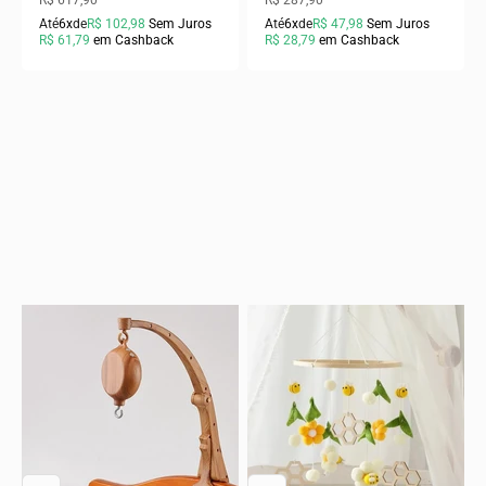
R$ 617,90
R$ 287,90
Até
6x
de
R$ 102,98
Sem Juros
Até
6x
de
R$ 47,98
Sem Juros
R$ 61,79
em Cashback
R$ 28,79
em Cashback