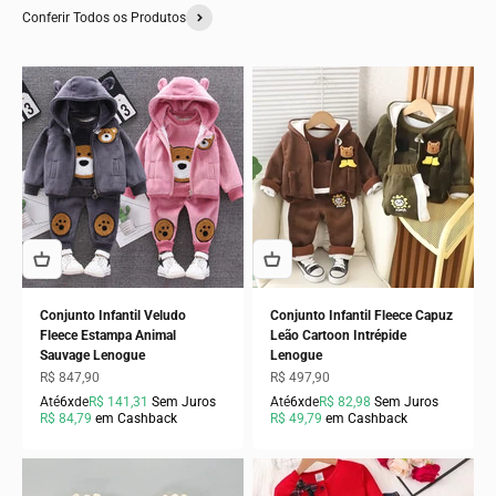
Conferir Todos os Produtos
Conjunto Infantil Veludo
Conjunto Infantil Fleece Capuz
Fleece Estampa Animal
Leão Cartoon Intrépide
Sauvage Lenogue
Lenogue
Preço promocional
Preço promocional
R$ 847,90
R$ 497,90
Até
6x
de
R$ 141,31
Sem Juros
Até
6x
de
R$ 82,98
Sem Juros
R$ 84,79
em Cashback
R$ 49,79
em Cashback