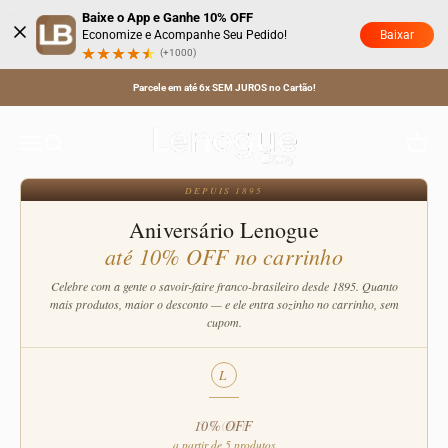
Pular para o conteúdo
Baixe o App e Ganhe 10% OFF
Baixar
Economize e Acompanhe Seu Pedido!
(+1000)
Mobile Musical
Parcele em até 6x SEM JUROS no Cartão!
Explore o universo infantil com nossos mobiles musicais para berço,
combinando diversão, segurança e estilo para momentos únicos do seu
Lenogue Baby
Menu
Buscar
Carrinh
bebê.
DEPUIS 1895
Aniversário Lenogue
até 10% OFF no carrinho
Celebre com a gente o savoir-faire franco-brasileiro desde 1895. Quanto
mais produtos, maior o desconto — e ele entra sozinho no carrinho, sem
cupom.
L
10% OFF
a partir de 5 produtos