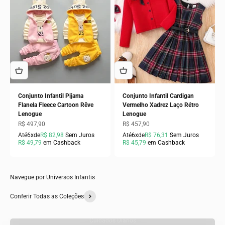
Conjunto Infantil Pijama
Conjunto Infantil Cardigan
Flanela Fleece Cartoon Rêve
Vermelho Xadrez Laço Rétro
Lenogue
Lenogue
Preço promocional
Preço promocional
R$ 497,90
R$ 457,90
Até
6x
de
R$ 82,98
Sem Juros
Até
6x
de
R$ 76,31
Sem Juros
R$ 49,79
em Cashback
R$ 45,79
em Cashback
Navegue por Universos Infantis
Conferir Todas as Coleções
Cuidados Diários