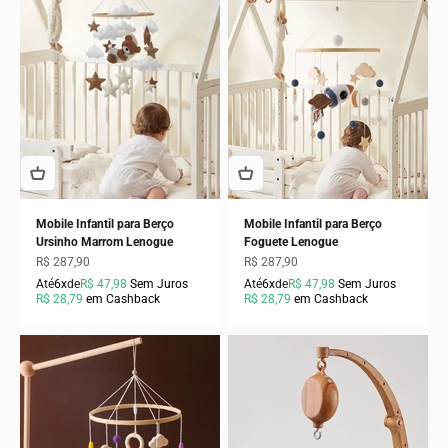
Mobile Infantil para Berço
Mobile Infantil para Berço
Ursinho Marrom Lenogue
Foguete Lenogue
Preço promocional
Preço promocional
R$ 287,90
R$ 287,90
Até
6x
de
R$ 47,98
Sem Juros
Até
6x
de
R$ 47,98
Sem Juros
R$ 28,79
em Cashback
R$ 28,79
em Cashback