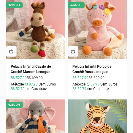
🡻25% OFF
🡻25% OFF
Pelúcia Infantil Cavalo de
Pelúcia Infantil Porco de
Crochê Marrom Lenogue
Crochê Rosa Lenogue
Preço promocional
Preço normal
Preço promocional
Preço normal
R$ 527,90
R$ 699,90
R$ 527,90
R$ 699,90
Até
6x
de
R$ 87,98
Sem Juros
Até
6x
de
R$ 87,98
Sem Juros
R$ 52,79
em Cashback
R$ 52,79
em Cashback
🡻25% OFF