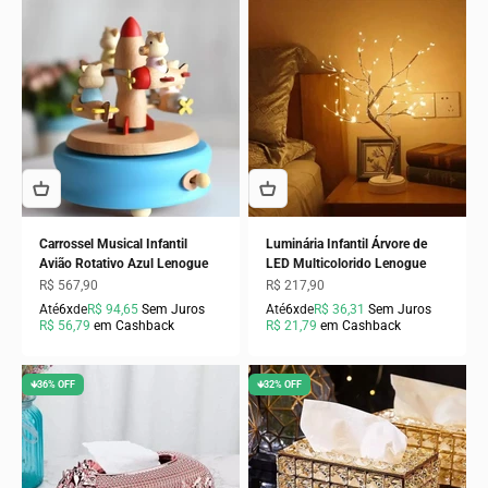
Carrossel Musical Infantil
Luminária Infantil Árvore de
Avião Rotativo Azul Lenogue
LED Multicolorido Lenogue
Preço promocional
Preço promocional
R$ 567,90
R$ 217,90
Até
6x
de
R$ 94,65
Sem Juros
Até
6x
de
R$ 36,31
Sem Juros
R$ 56,79
em Cashback
R$ 21,79
em Cashback
🡻36% OFF
🡻32% OFF