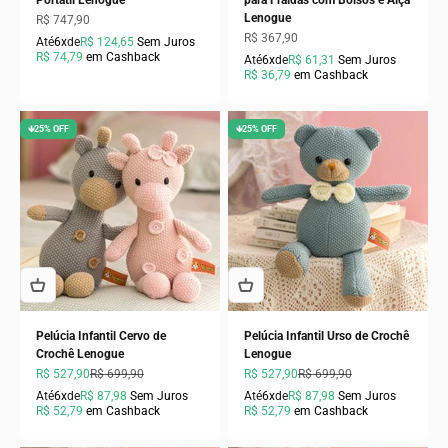
Portátil Lenogue
para Fraldas com Bolsos e Alça
Lenogue
Preço promocional
R$ 747,90
Preço promocional
R$ 367,90
Até
6x
de
R$ 124,65
Sem Juros
R$ 74,79
em Cashback
Até
6x
de
R$ 61,31
Sem Juros
R$ 36,79
em Cashback
🡻25% OFF
🡻25% OFF
Pelúcia Infantil Cervo de
Pelúcia Infantil Urso de Crochê
Crochê Lenogue
Lenogue
Preço promocional
Preço normal
Preço promocional
Preço normal
R$ 527,90
R$ 699,90
R$ 527,90
R$ 699,90
Até
6x
de
R$ 87,98
Sem Juros
Até
6x
de
R$ 87,98
Sem Juros
R$ 52,79
em Cashback
R$ 52,79
em Cashback