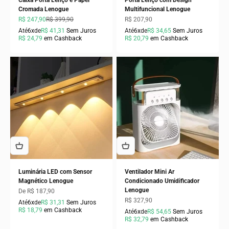
Caixa Porta Lenço e Papel
Porta Lenço com Design
Cromada Lenogue
Multifuncional Lenogue
Preço promocional
Preço normal
Preço promocional
R$ 247,90
R$ 399,90
R$ 207,90
Até
6x
de
R$ 41,31
Sem Juros
Até
6x
de
R$ 34,65
Sem Juros
R$ 24,79
em Cashback
R$ 20,79
em Cashback
Luminária LED com Sensor
Ventilador Mini Ar
Magnético Lenogue
Condicionado Umidificador
Lenogue
Preço promocional
De R$ 187,90
Preço promocional
R$ 327,90
Até
6x
de
R$ 31,31
Sem Juros
R$ 18,79
em Cashback
Até
6x
de
R$ 54,65
Sem Juros
R$ 32,79
em Cashback