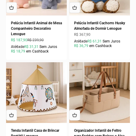
Pelúcia Infantil Animal de Mesa
Pelúcia Infantil Cachorro Husky
Companheiro Decorativo
Almofada de Dormir Lenogue
Lenogue
Preço promocional
R$ 367,90
Preço promocional
Preço normal
R$ 187,90
R$ 239,90
Até
6x
de
R$ 61,31
Sem Juros
R$ 36,79
em Cashback
Até
6x
de
R$ 31,31
Sem Juros
R$ 18,79
em Cashback
Tenda Infantil Casa de Brincar
Organizador Infantil de Feltro