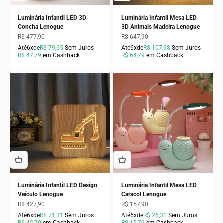
Luminária Infantil LED 3D
Luminária Infantil Mesa LED
Concha Lenogue
3D Animais Madeira Lenogue
Preço promocional
Preço promocional
R$ 477,90
R$ 647,90
Até
6x
de
R$ 79,65
Sem Juros
Até
6x
de
R$ 107,98
Sem Juros
R$ 47,79
em Cashback
R$ 64,79
em Cashback
Luminária Infantil LED Design
Luminária Infantil Mesa LED
Veículo Lenogue
Caracol Lenogue
Preço promocional
Preço promocional
R$ 427,90
R$ 157,90
Até
6x
de
R$ 71,31
Sem Juros
Até
6x
de
R$ 26,31
Sem Juros
R$ 42,79
em Cashback
R$ 15,79
em Cashback