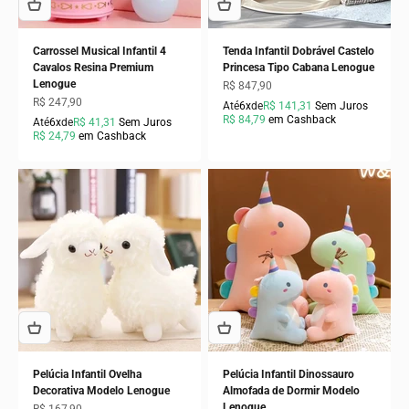
Carrossel Musical Infantil 4
Tenda Infantil Dobrável Castelo
Cavalos Resina Premium
Princesa Tipo Cabana Lenogue
Lenogue
Preço promocional
R$ 847,90
Preço promocional
R$ 247,90
Até
6x
de
R$ 141,31
Sem Juros
R$ 84,79
em Cashback
Até
6x
de
R$ 41,31
Sem Juros
R$ 24,79
em Cashback
Pelúcia Infantil Ovelha
Pelúcia Infantil Dinossauro
Decorativa Modelo Lenogue
Almofada de Dormir Modelo
Lenogue
Preço promocional