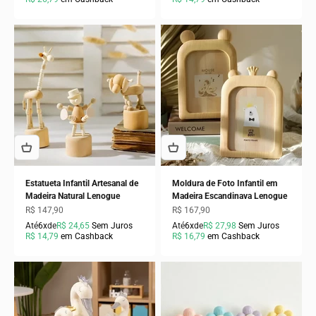
Estatueta Infantil Artesanal de
Moldura de Foto Infantil em
Madeira Natural Lenogue
Madeira Escandinava Lenogue
Preço promocional
Preço promocional
R$ 147,90
R$ 167,90
Até
6x
de
R$ 24,65
Sem Juros
Até
6x
de
R$ 27,98
Sem Juros
R$ 14,79
em Cashback
R$ 16,79
em Cashback