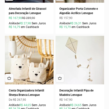
Almofada Infantil de Girassol
Organizador Porta Cotonete e
para Decoração Lenogue
Algodão Acrílico Lenogue
Preço promocional
Preço normal
Preço promocional
R$ 167,90
R$ 289,90
R$ 157,90
Até
6x
de
R$ 27,98
Sem Juros
Até
6x
de
R$ 26,31
Sem Juros
R$ 16,79
em Cashback
R$ 15,79
em Cashback
Cesta Organizadora Infantil
Decoração Infantil Pipa de
Sherpa Branca Lenogue
Madeira Lenogue
Preço promocional
Preço promocional
De R$ 267,90
R$ 147,90
Até
6x
de
R$ 44,65
Sem Juros
Até
6x
de
R$ 24,65
Sem Juros
R$ 26,79
em Cashback
R$ 14,79
em Cashback