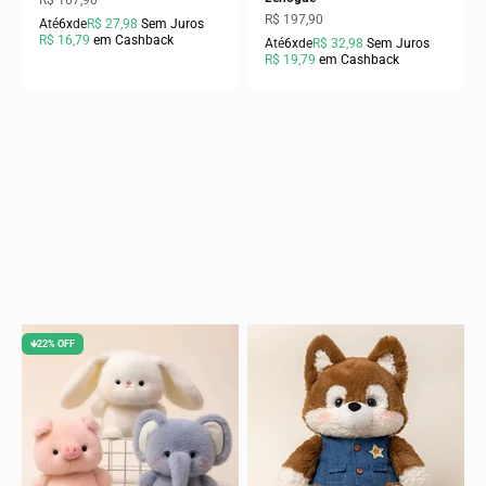
R$ 167,90
Preço promocional
R$ 197,90
Até
6x
de
R$ 27,98
Sem Juros
R$ 16,79
em Cashback
Até
6x
de
R$ 32,98
Sem Juros
R$ 19,79
em Cashback
🡻22% OFF