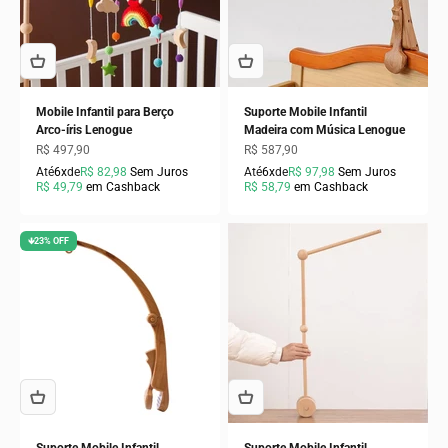
Mobile Infantil para Berço
Suporte Mobile Infantil
Arco-íris Lenogue
Madeira com Música Lenogue
Preço promocional
Preço promocional
R$ 497,90
R$ 587,90
Até
6x
de
R$ 82,98
Sem Juros
Até
6x
de
R$ 97,98
Sem Juros
R$ 49,79
em Cashback
R$ 58,79
em Cashback
🡻23% OFF