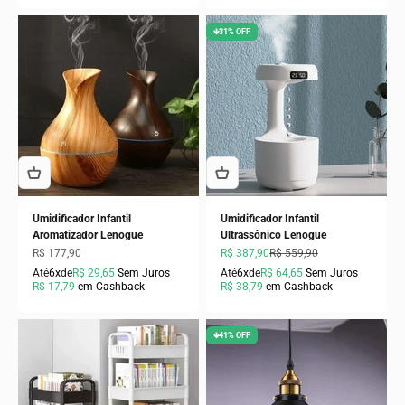
🡻31% OFF
Umidificador Infantil
Umidificador Infantil
Aromatizador Lenogue
Ultrassônico Lenogue
Preço promocional
Preço promocional
Preço normal
R$ 177,90
R$ 387,90
R$ 559,90
Até
6x
de
R$ 29,65
Sem Juros
Até
6x
de
R$ 64,65
Sem Juros
R$ 17,79
em Cashback
R$ 38,79
em Cashback
🡻41% OFF