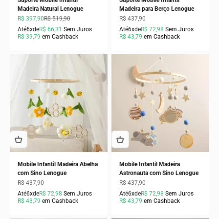
Suporte Mobile Infantil
Suporte Mobile Infantil
Madeira Natural Lenogue
Madeira para Berço Lenogue
Preço promocional
Preço normal
Preço promocional
R$ 397,90
R$ 519,90
R$ 437,90
Até
6x
de
R$ 66,31
Sem Juros
Até
6x
de
R$ 72,98
Sem Juros
R$ 39,79
em Cashback
R$ 43,79
em Cashback
Mobile Infantil Madeira Abelha
Mobile Infantil Madeira
com Sino Lenogue
Astronauta com Sino Lenogue
Preço promocional
Preço promocional
R$ 437,90
R$ 437,90
Até
6x
de
R$ 72,98
Sem Juros
Até
6x
de
R$ 72,98
Sem Juros
R$ 43,79
em Cashback
R$ 43,79
em Cashback