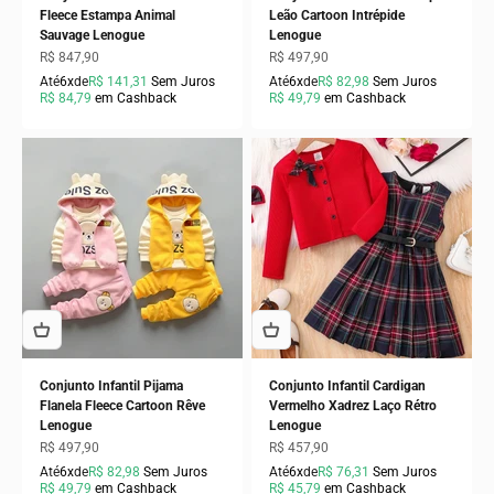
Fleece Estampa Animal
Leão Cartoon Intrépide
Sauvage Lenogue
Lenogue
Preço promocional
Preço promocional
R$ 847,90
R$ 497,90
Até
6x
de
R$ 141,31
Sem Juros
Até
6x
de
R$ 82,98
Sem Juros
R$ 84,79
em Cashback
R$ 49,79
em Cashback
Conjunto Infantil Pijama
Conjunto Infantil Cardigan
Flanela Fleece Cartoon Rêve
Vermelho Xadrez Laço Rétro
Lenogue
Lenogue
Preço promocional
Preço promocional
R$ 497,90
R$ 457,90
Até
6x
de
R$ 82,98
Sem Juros
Até
6x
de
R$ 76,31
Sem Juros
R$ 49,79
em Cashback
R$ 45,79
em Cashback