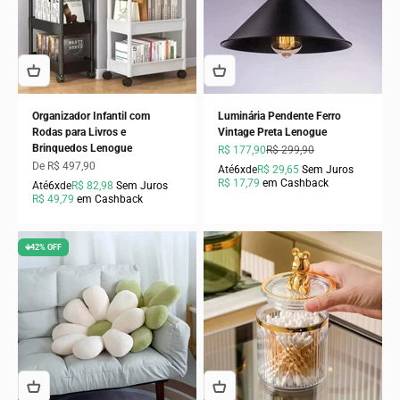
Organizador Infantil com
Luminária Pendente Ferro
Rodas para Livros e
Vintage Preta Lenogue
Brinquedos Lenogue
Preço promocional
Preço normal
R$ 177,90
R$ 299,90
Preço promocional
De R$ 497,90
Até
6x
de
R$ 29,65
Sem Juros
R$ 17,79
em Cashback
Até
6x
de
R$ 82,98
Sem Juros
R$ 49,79
em Cashback
🡻42% OFF