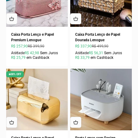
Caixa Porta Lenço e Papel
Caixa Porta Lenço de Papel
Premium Lenogue
Dourada Lenogue
Preço promocional
Preço normal
Preço promocional
Preço normal
R$ 257,90
R$ 399,90
R$ 337,90
R$ 499,90
Até
6x
de
R$ 42,98
Sem Juros
Até
6x
de
R$ 56,31
Sem Juros
R$ 25,79
em Cashback
R$ 33,79
em Cashback
🡻38% OFF