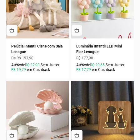
Pelúcia Infantil Cisne com Saia
Luminária Infantil LED Mini
Lenogue
Flor Lenogue
Preço promocional
Preço promocional
De R$ 197,90
R$ 177,90
Até
6x
de
R$ 32,98
Sem Juros
Até
6x
de
R$ 29,65
Sem Juros
R$ 19,79
em Cashback
R$ 17,79
em Cashback