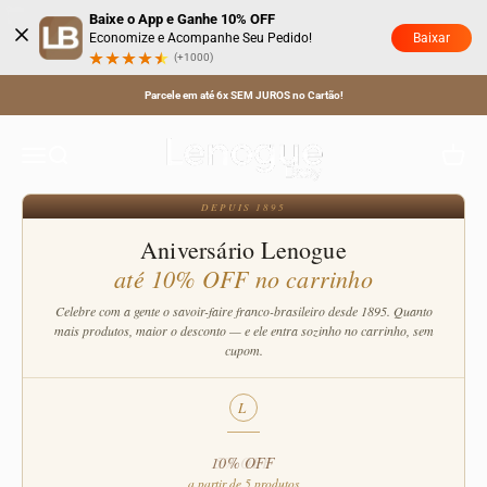
Pular para o conteúdo
Baixe o App e Ganhe 10% OFF
Baixar
Economize e Acompanhe Seu Pedido!
(+1000)
Decoração Infantil
Parcele em até 6x SEM JUROS no Cartão!
Explore nossa coleção de Decoração Infantil com almofada infantil pelúcia,
tapete infantil redondo e vestidos infantis femininos para deixar o quarto
Lenogue Baby
Menu
Buscar
Carrinh
encantador e confortável.
DEPUIS 1895
Aniversário Lenogue
até 10% OFF no carrinho
Celebre com a gente o savoir-faire franco-brasileiro desde 1895. Quanto
mais produtos, maior o desconto — e ele entra sozinho no carrinho, sem
cupom.
L
10% OFF
a partir de 5 produtos