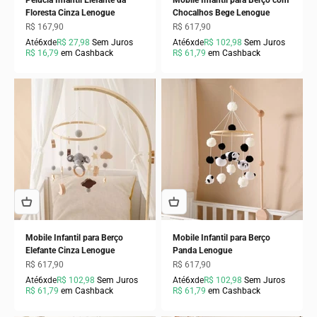
Pelúcia Infantil Elefante da
Mobile Infantil para Berço com
Floresta Cinza Lenogue
Chocalhos Bege Lenogue
Preço promocional
Preço promocional
R$ 167,90
R$ 617,90
Até
6x
de
R$ 27,98
Sem Juros
Até
6x
de
R$ 102,98
Sem Juros
R$ 16,79
em Cashback
R$ 61,79
em Cashback
Mobile Infantil para Berço
Mobile Infantil para Berço
Elefante Cinza Lenogue
Panda Lenogue
Preço promocional
Preço promocional
R$ 617,90
R$ 617,90
Até
6x
de
R$ 102,98
Sem Juros
Até
6x
de
R$ 102,98
Sem Juros
R$ 61,79
em Cashback
R$ 61,79
em Cashback