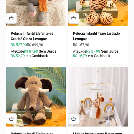
Pelúcia Infantil Elefante de
Pelúcia Infantil Tigre Listrado
Crochê Cinza Lenogue
Lenogue
Preço promocional
Preço normal
Preço promocional
R$ 527,90
R$ 699,90
R$ 167,90
Até
6x
de
R$ 87,98
Sem Juros
Até
6x
de
R$ 27,98
Sem Juros
R$ 52,79
em Cashback
R$ 16,79
em Cashback