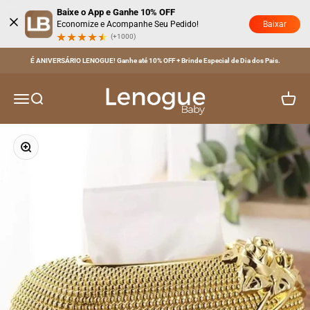
Pular para o conteúdo
Baixe o App e Ganhe 10% OFF
Baixar
Economize e Acompanhe Seu Pedido!
(+1000)
Parcele em até 6x SEM JUROS no Cartão!
Lenogue Baby
Menu
Buscar
Carrinh
Zoom na imagem