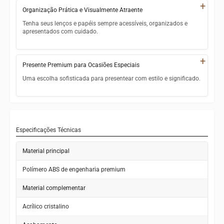
decoração
+
uso
Organização Prática e Visualmente Atraente
Paleta de cores vibrantes e luxuosas para personalizar seu
Tenha seus lenços e papéis sempre acessíveis, organizados e
espaço
apresentados com cuidado.
Presença discreta e elegante sobre bancadas, criados-mudos
Abertura estratégica para retirada fácil e prática de lenços e
e prateleiras
papéis
+
Presente Premium para Ocasiões Especiais
Peça que agrega valor estético ao quarto, banheiro e sala de
Interior dimensionado para acomodar com conforto as
estar
Uma escolha sofisticada para presentear com estilo e significado.
embalagens padrão
Embalagem com apelo visual premium, ideal para presentes
Elimina a necessidade de caixas e embalagens expostas sem
estética
Opção elegante para chás de bebê, casamentos e
aniversários
Solução inteligente para manter a organização do ambiente
Especificações Técnicas
no dia a dia
Produto que reflete cuidado e bom gosto de quem presenteia
Material principal
Peça atemporal que será apreciada por anos na rotina de
quem recebe
Polímero ABS de engenharia premium
Material complementar
Acrílico cristalino