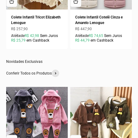
Colete Infantil Tricot Elizabeth
Colete Infantil Cotelê Cinza e
Lenogue
Amarelo Lenogue
Preço promocional
Preço promocional
R$ 257,90
R$ 447,90
Até
6x
de
R$ 42,98
Sem Juros
Até
6x
de
R$ 74,65
Sem Juros
R$ 25,79
em Cashback
R$ 44,79
em Cashback
Novidades Exclusivas
Conferir Todos os Produtos