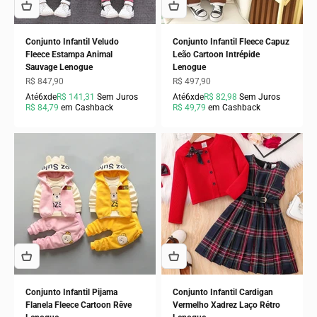
Conjunto Infantil Veludo
Conjunto Infantil Fleece Capuz
Fleece Estampa Animal
Leão Cartoon Intrépide
Sauvage Lenogue
Lenogue
Preço promocional
Preço promocional
R$ 847,90
R$ 497,90
Até
6x
de
R$ 141,31
Sem Juros
Até
6x
de
R$ 82,98
Sem Juros
R$ 84,79
em Cashback
R$ 49,79
em Cashback
Conjunto Infantil Pijama
Conjunto Infantil Cardigan
Flanela Fleece Cartoon Rêve
Vermelho Xadrez Laço Rétro