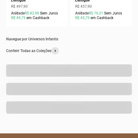
Lenogue
Lenogue
Preço promocional
Preço promocional
R$ 497,90
R$ 457,90
Até
6x
de
R$ 82,98
Sem Juros
Até
6x
de
R$ 76,31
Sem Juros
R$ 49,79
em Cashback
R$ 45,79
em Cashback
Navegue por Universos Infantis
Conferir Todas as Coleções
Cuidados Diários
Decoração Infantil
Vestuário Infantil