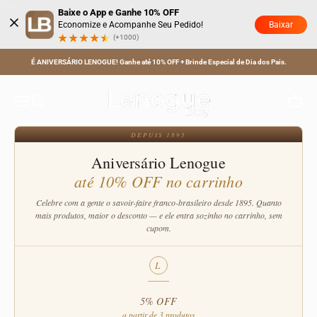
Pular para o conteúdo
Baixe o App e Ganhe 10% OFF
Baixar
Economize e Acompanhe Seu Pedido!
(+1000)
Coletes
É ANIVERSÁRIO LENOGUE! Ganhe até 10% OFF + Brinde Especial de Dia dos Pais.
Explore nossa coleção de coletes infantis, perfeitos para complementar o
look infantil feminino tutu ou vestido infantil feminino, combinando estilo e
Lenogue Baby
Menu
Buscar
Carrinh
conforto para os pequenos.
DEPUIS 1895
Aniversário Lenogue
até 10% OFF no carrinho
Celebre com a gente o savoir-faire franco-brasileiro desde 1895. Quanto
mais produtos, maior o desconto — e ele entra sozinho no carrinho, sem
cupom.
L
10% OFF
5% OFF
a partir de 3 produtos
a partir de 5 produtos