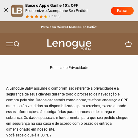
Pular para o conteúdo
Baixe o App e Ganhe 10% OFF
Baixar
Economize e Acompanhe Seu Pedido!
(+1000)
Parcele em até 6x SEM JUROS no Cartão!
Lenogue Baby
Menu
Buscar
Carrinh
Política de Privacidade
A
Lenogue Baby
assume o compromisso referente a privacidade e a
segurança de seus clientes durante todo o processo de navegação e
compra pelo site. Dados cadastrais como nome, telefone, endereço e CPF
nunca serão vendidos ou disponibilizados para terceiros, exceto quando
essas informações são obrigatórias para o processo de entrega e
cobrança. Os dados pessoais é fundamental para que seu pedido chegue
em segurança na sua casa e de acordo com o prazo de entrega
dimensionado em nosso site.
Você sabe o que é a LGPD?