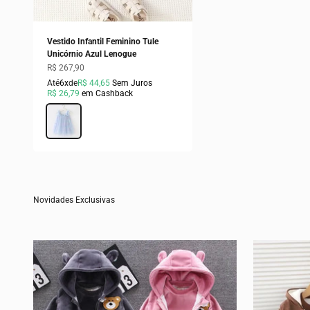
Vestido Infantil Feminino Tule
Unicórnio Azul Lenogue
Preço promocional
R$ 267,90
Até
6x
de
R$ 44,65
Sem Juros
R$ 26,79
em Cashback
Cor
Azul
Novidades Exclusivas