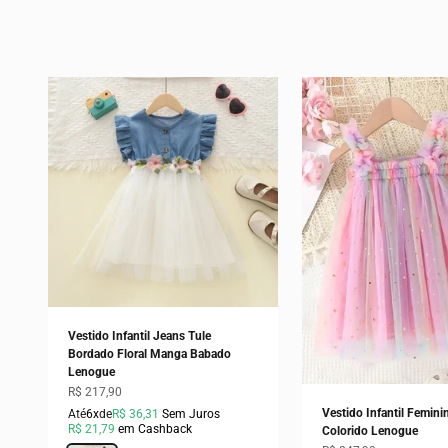
Vestido Infantil Jeans Tule
Bordado Floral Manga Babado
Lenogue
Preço promocional
R$ 217,90
Vestido Infantil Femini
Até
6x
de
R$ 36,31
Sem Juros
R$ 21,79
em Cashback
Colorido Lenogue