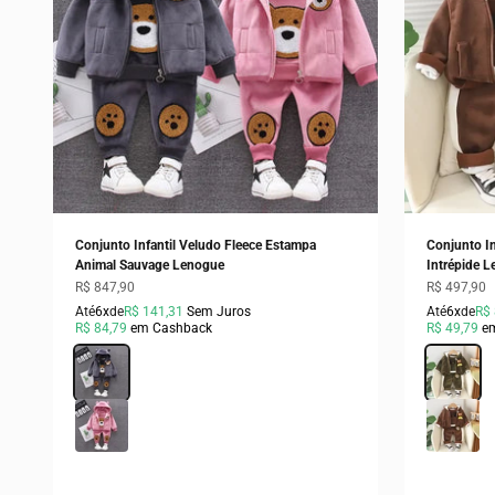
Conjunto Infantil Veludo Fleece Estampa
Conjunto In
Animal Sauvage Lenogue
Intrépide 
Preço promocional
Preço prom
R$ 847,90
R$ 497,90
Até
6x
de
R$ 141,31
Sem Juros
Até
6x
de
R$ 
R$ 84,79
em Cashback
R$ 49,79
e
Cor
Cinza
Cor
Verde
Rosa
Marrom