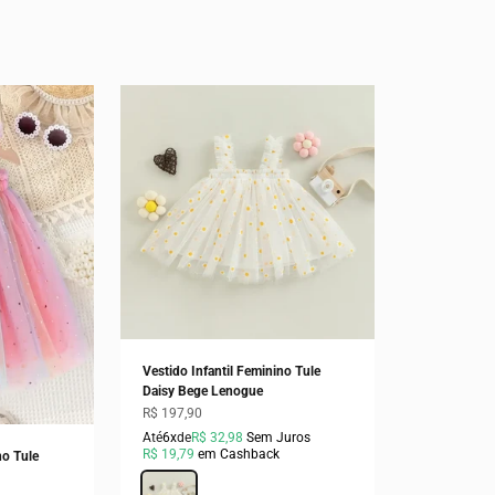
Vestido Infantil Feminino Tule
Daisy Bege Lenogue
Preço promocional
R$ 197,90
Até
6x
de
R$ 32,98
Sem Juros
R$ 19,79
em Cashback
no Tule
Cor
Bege