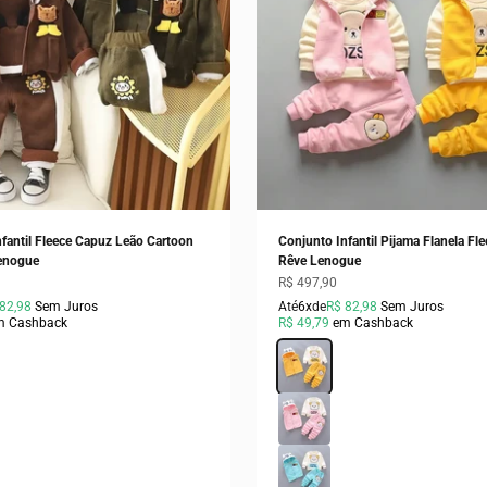
fantil Fleece Capuz Leão Cartoon
Conjunto Infantil Pijama Flanela Fl
Lenogue
Rêve Lenogue
ocional
Preço promocional
R$ 497,90
82,98
Sem Juros
Até
6x
de
R$ 82,98
Sem Juros
m Cashback
R$ 49,79
em Cashback
Cor
Amarelo
Rosa
Azul