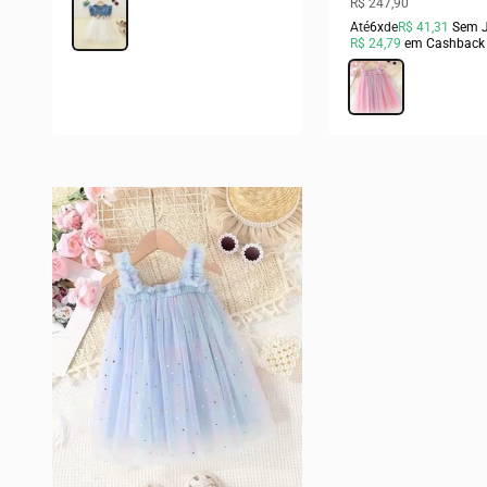
Preço promocional
R$ 247,90
Cor
Azul e Branco
Até
6x
de
R$ 41,31
Sem 
R$ 24,79
em Cashback
Cor
Rosa