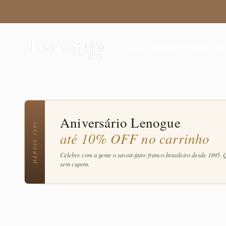
Pular para o conteúdo
Explore a coleção Vestido Tule com opções para in
Lenogue Baby
Início
Lançamentos
Brinquedos Infan
Aniversário Lenogue
DEPUIS 1895
até 10% OFF no carrinho
Celebre com a gente o savoir-faire franco-brasileiro desde 1895. 
sem cupom.