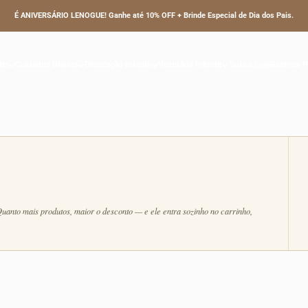
É ANIVERSÁRIO LENOGUE! Ganhe até 10% OFF + Brinde Especial de Dia dos Pais.
Vestido Tule
fantil feminino tutu, incluindo vestidos rosa Lenogue que combinam estilo, confort
tis
Cuidados Diários
Decoração Infantil
Vestuário Infantil
Toda a Loja
Rastrear 
Quanto mais produtos, maior o desconto — e ele entra sozinho no carrinho,