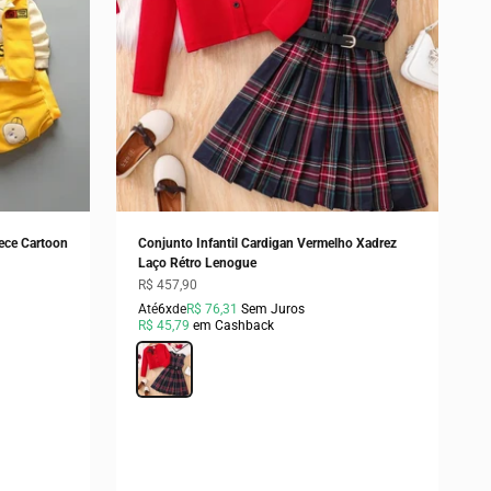
eece Cartoon
Conjunto Infantil Cardigan Vermelho Xadrez
Laço Rétro Lenogue
Preço promocional
R$ 457,90
Até
6x
de
R$ 76,31
Sem Juros
R$ 45,79
em Cashback
Cor
Vermelho