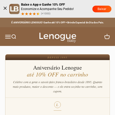
Pular para o conteúdo
Baixe o App e Ganhe 10% OFF
Baixar
Economize e Acompanhe Seu Pedido!
(+1000)
É ANIVERSÁRIO LENOGUE! Ganhe até 10% OFF + Brinde Especial de Dia dos Pais.
Lenogue Baby
Menu
Buscar
Carrinh
DEPUIS 1895
Aniversário Lenogue
até 10% OFF no carrinho
Celebre com a gente o savoir-faire franco-brasileiro desde 1895. Quanto
mais produtos, maior o desconto — e ele entra sozinho no carrinho, sem
cupom.
L