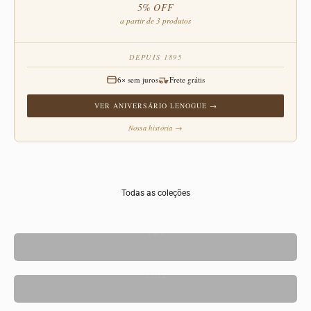
5% OFF
a partir de 3 produtos
DEPUIS 1895
6× sem juros
Frete grátis
VER ANIVERSÁRIO LENOGUE →
Nossa história →
Todas as coleções
1 a 2
11-12