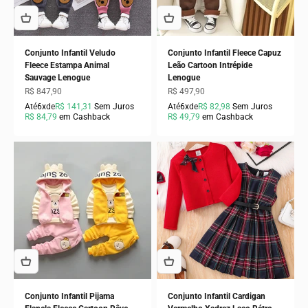
Conjunto Infantil Veludo
Conjunto Infantil Fleece Capuz
Fleece Estampa Animal
Leão Cartoon Intrépide
Sauvage Lenogue
Lenogue
Preço promocional
Preço promocional
R$ 847,90
R$ 497,90
Até
6x
de
R$ 141,31
Sem Juros
Até
6x
de
R$ 82,98
Sem Juros
R$ 84,79
em Cashback
R$ 49,79
em Cashback
Conjunto Infantil Pijama
Conjunto Infantil Cardigan