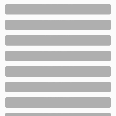
Brinquedos de Encaixe
Brinquedos de Madeira
Brinquedos Diversos
Brinquedos Educativos
Brinquedos Eletrônicos
Brinquedos Infantis
Brinquedos Interativos
Brinquedos Montessori