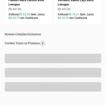
Flanela Fleece Cartoon Rêve
Vermelho Xadrez Laço Rétro
Lenogue
Lenogue
Preço promocional
Preço promocional
R$ 497,90
R$ 457,90
Até
6x
de
R$ 82,98
Sem Juros
Até
6x
de
R$ 76,31
Sem Juros
R$ 49,79
em Cashback
R$ 45,79
em Cashback
Nossas Coleções Exclusivas
Conferir Todos os Produtos
Cuidados Diários
Decoração Infantil
Vestuário Infantil