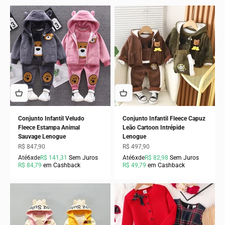
Conjunto Infantil Veludo
Conjunto Infantil Fleece Capuz
Fleece Estampa Animal
Leão Cartoon Intrépide
Sauvage Lenogue
Lenogue
Preço promocional
Preço promocional
R$ 847,90
R$ 497,90
Até
6x
de
R$ 141,31
Sem Juros
Até
6x
de
R$ 82,98
Sem Juros
R$ 84,79
em Cashback
R$ 49,79
em Cashback