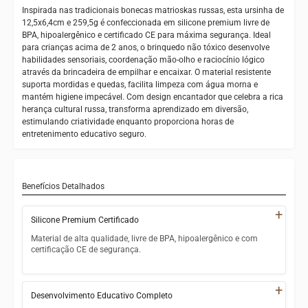
Inspirada nas tradicionais bonecas matrioskas russas, esta ursinha de
12,5x6,4cm e 259,5g é confeccionada em silicone premium livre de
BPA, hipoalergênico e certificado CE para máxima segurança. Ideal
para crianças acima de 2 anos, o brinquedo não tóxico desenvolve
habilidades sensoriais, coordenação mão-olho e raciocínio lógico
através da brincadeira de empilhar e encaixar. O material resistente
suporta mordidas e quedas, facilita limpeza com água morna e
mantém higiene impecável. Com design encantador que celebra a rica
herança cultural russa, transforma aprendizado em diversão,
estimulando criatividade enquanto proporciona horas de
entretenimento educativo seguro.
Benefícios Detalhados
+
Silicone Premium Certificado
Material de alta qualidade, livre de BPA, hipoalergênico e com
certificação CE de segurança.
Silicone atóxico testado e aprovado por rigorosos padrões
internacionais
+
Desenvolvimento Educativo Completo
Livre de BPA, ftalatos e substâncias químicas prejudiciais à