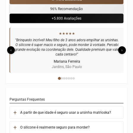
96% Recomendação
+5.800 Avaliações
★★★★★
★★★★★
"Brinquedo incrível! Meu filho de 3 anos adora empilhar as ursinhas.
"Perfeito para desenvolvimento! Minha filha está na fase de
O silicone é super macio e seguro, pode morder à vontade. Percebi
descoberta e esse brinquedo estimula muito o raciocínio. Fácil de
grande evolução na coordenação dele. Qualidade premium que vale
limpar, não tem cheiro e é super resistente. O design da matrioska é
‹
›
encantador. Adorei!"
cada centavo!"
Mariana Ferreira
Juliana Santos
Leblon, Rio de Janeiro
Jardins, São Paulo
Perguntas Frequentes
A partir de que idade é seguro usar a ursinha matrioska?
O silicone é realmente seguro para morder?