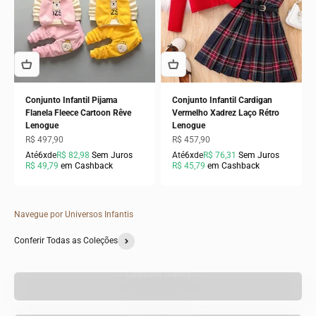
Conjunto Infantil Pijama
Conjunto Infantil Cardigan
Flanela Fleece Cartoon Rêve
Vermelho Xadrez Laço Rétro
Lenogue
Lenogue
Preço promocional
Preço promocional
R$ 497,90
R$ 457,90
Até
6x
de
R$ 82,98
Sem Juros
Até
6x
de
R$ 76,31
Sem Juros
R$ 49,79
em Cashback
R$ 45,79
em Cashback
Navegue por Universos Infantis
Conferir Todas as Coleções
Cuidados Diários