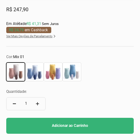
Preço promocional
R$ 247,90
Em Até
6x
de
R$ 41,31
Sem Juros
R$ 24,79
em Cashback
Ver Mais Opções de Parcelamento
Cor:
Mix 01
Mix 01
Mix 02
Mix 03
Mix 04
Quantidade:
Adicionar ao Carrinho