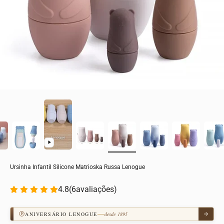
Ursinha Infantil Silicone Matrioska Russa Lenogue
4.8
(
6
avaliações)
ANIVERSÁRIO LENOGUE
desde 1895