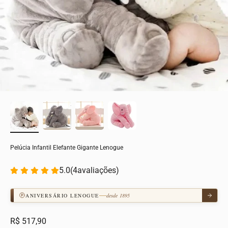
Pelúcia Infantil Elefante Gigante Lenogue
5.0
(
4
avaliações)
ANIVERSÁRIO LENOGUE
desde 1895
Preço promocional
R$ 517,90