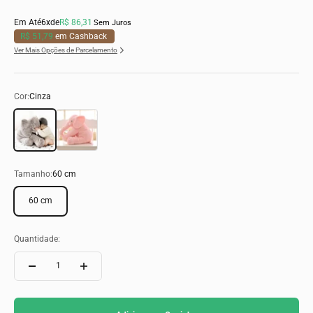
Em Até
6x
de
R$ 86,31
Sem Juros
R$ 51,79
em Cashback
Ver Mais Opções de Parcelamento
Cor:
Cinza
Cinza
Rosa
Tamanho:
60 cm
60 cm
Quantidade: