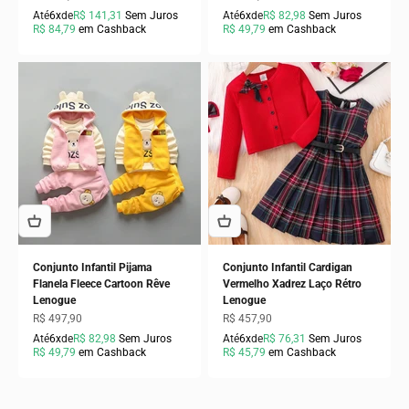
Até
6x
de
R$ 141,31
Sem Juros
Até
6x
de
R$ 82,98
Sem Juros
R$ 84,79
em Cashback
R$ 49,79
em Cashback
Conjunto Infantil Pijama
Conjunto Infantil Cardigan
Flanela Fleece Cartoon Rêve
Vermelho Xadrez Laço Rétro
Lenogue
Lenogue
Preço promocional
Preço promocional
R$ 497,90
R$ 457,90
Até
6x
de
R$ 82,98
Sem Juros
Até
6x
de
R$ 76,31
Sem Juros
R$ 49,79
em Cashback
R$ 45,79
em Cashback