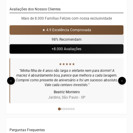
Avaliações dos Nossos Clientes
Mais de 8.000 Famílias Felizes com nossa exclusividade
★ 4.9 Excelência Comprovada
98% Recomendam
+8.000 Avaliações
★★★★★
"Presenti meu sobrinho e a mãe dele me ligou emocionada. O
tamanho gigante superou todas as expectativas e a qualidade das
costuras é impressionante. Já indiquei para todas as minhas amigas
‹
›
do grupo de mães."
Carolina Figueiredo
Leblon, Rio de Janeiro - RJ
Perguntas Frequentes