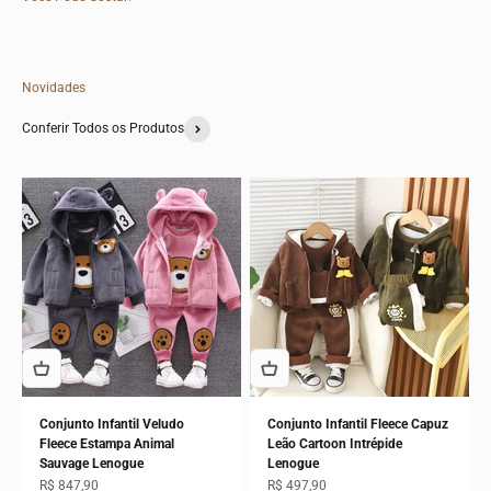
Novidades
Conferir Todos os Produtos
Conjunto Infantil Veludo
Conjunto Infantil Fleece Capuz
Fleece Estampa Animal
Leão Cartoon Intrépide
Sauvage Lenogue
Lenogue
Preço promocional
Preço promocional
R$ 847,90
R$ 497,90