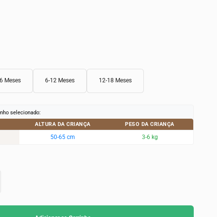
-6 Meses
6-12 Meses
12-18 Meses
nho selecionado:
ALTURA DA CRIANÇA
PESO DA CRIANÇA
50-65 cm
3-6 kg