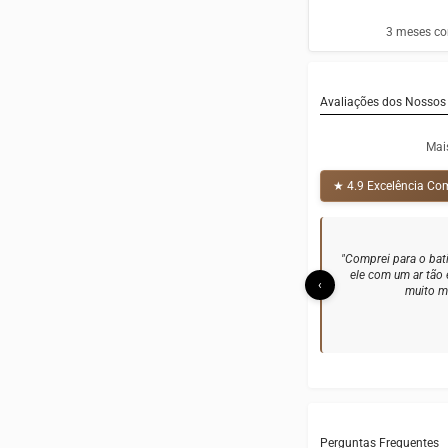
3 meses con
Avaliações dos Nossos 
Mai
★ 4.9 Excelência C
"Fiz um ensaio fotog
O acabamento é impec
‹
Perguntas Frequentes