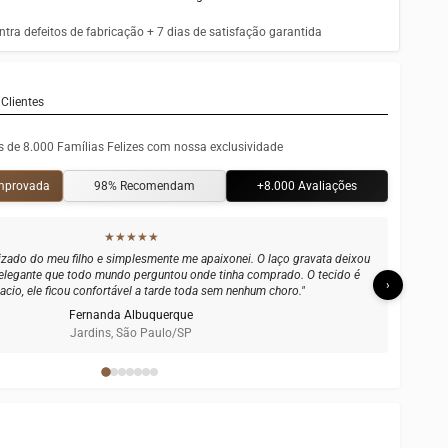
tra defeitos de fabricação + 7 dias de satisfação garantida
Clientes
s de 8.000 Famílias Felizes com nossa exclusividade
omprovada
98% Recomendam
+8.000 Avaliações
★★★★★
ráfico com o meu bebê de 4 meses e o macacão ficou perfeito nas fotos.
ável, nada de costura áspera ou etiqueta incomodando. Já encomendei
›
o próximo tamanho!"
Carolina Drummond
Leblon, Rio de Janeiro/RJ