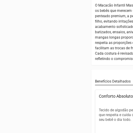
O Macacão Infantil Ma
os bebês que merecem o
penteado premium, a pe
filho, evitando irritaç
acabamento sofisticado
batizados, ensaios, an
mangas longas proporci
respeita as proporções
facilitam as trocas de 
Cada costura é revisad
refletindo o compromi
Benefícios Detalhados
Conforto Absoluto
Tecido de algodão p
que respeita e cuida 
seu bebê o dia todo.
Algodão pentea