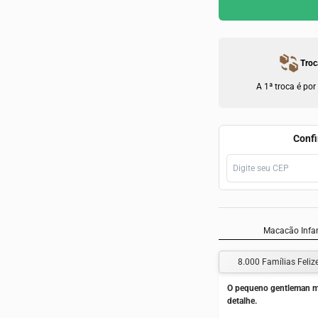
Troc
A 1ª troca é por
Confi
Macacão Infa
8.000 Famílias Feliz
O pequeno gentleman ma
detalhe.