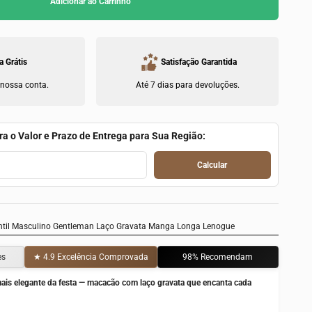
Adicionar ao Carrinho
a Grátis
Satisfação Garantida
 nossa conta.
Até 7 dias para devoluções.
ra o Valor e Prazo de Entrega para Sua Região:
Calcular
ntil Masculino Gentleman Laço Gravata Manga Longa Lenogue
es
★ 4.9 Excelência Comprovada
98% Recomendam
is elegante da festa — macacão com laço gravata que encanta cada