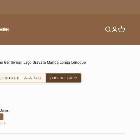
Buscar
Entrar
Carrinho
Pedido
ino Gentleman Laço Gravata Manga Longa Lenogue
 LENOGUE
desde 1895
VER COLEÇÃO
Juros
to