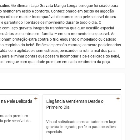
sculino Gentleman Laço Gravata Manga Longa Lenogue foi criado para
 melhor em estilo e conforto. Confeccionado em tecido de algodão
ça oferece maciez incomparável diretamente na pele sensível do seu
ões e garantindo liberdade de movimento durante todo o dia. O
 com laço gravata integrado transforma qualquer ocasião especial —
iversários e encontros em família — em um momento inesquecível. As
onam proteção extra contra o frio, enquanto o modelado cuidadoso
 do corpinho do bebê. Botões de pressão estrategicamente posicionados
fralda com agilidade e sem estresse, pensando na rotina real dos pais.
a para eliminar pontas que possam incomodar a pele delicada do bebê,
sso Lenogue com qualidade premium em cada centímetro da peça.
+
+
 na Pele Delicada
Elegância Gentleman Desde o
Primeiro Dia
enteado premium
da pele sensível do
Visual sofisticado e encantador com laço
gravata integrado, perfeito para ocasiões
especiais.
do premium de toque