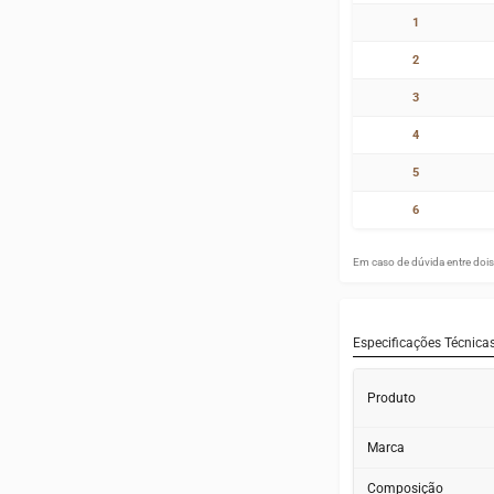
1
2
3
4
5
6
Em caso de dúvida entre dois 
Especificações Técnica
Produto
Marca
Composição