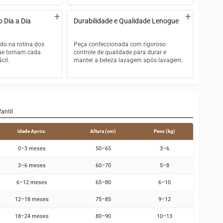
Laço gravata integrado para look
gentleman completo
+
+
osta que possa
o Dia a Dia
Durabilidade e Qualidade Lenogue
Design clássico e atemporal de alta
elegância
do na rotina dos
Peça confeccionada com rigoroso
l que regula a
que tornam cada
controle de qualidade para durar e
poral
Ideal para batizados, ensaios
cil.
manter a beleza lavagem após lavagem.
fotográficos e festas
mico que garante
 de movimento
o de fácil abertura
Costuras reforçadas de alta
Acabamento premium em cada
s
resistência
detalhe visual da peça
a na parte inferior
Tecido com tratamento
o
antiencolhimento
antil
e tirar mesmo com o
Cor firme que não desbota com as
Idade Aprox.
Altura (cm)
Peso (kg)
lavagens
0–3 meses
50–65
3–6
uina mantendo
Padrão Lenogue de qualidade
inais
verificado em cada etapa
3–6 meses
60–70
5–8
6–12 meses
65–80
6–10
12–18 meses
75–85
9–12
18–24 meses
80–90
10–13