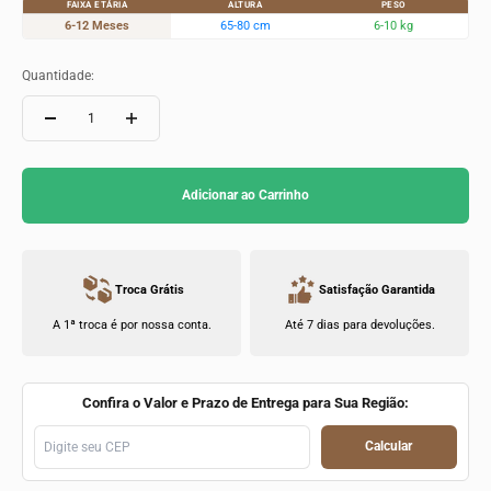
FAIXA ETÁRIA
ALTURA
PESO
6-12 Meses
65-80 cm
6-10 kg
Quantidade:
Adicionar ao Carrinho
Troca Grátis
Satisfação Garantida
A 1ª troca é por nossa conta.
Até 7 dias para devoluções.
Confira o Valor e Prazo de Entrega para Sua Região:
Calcular