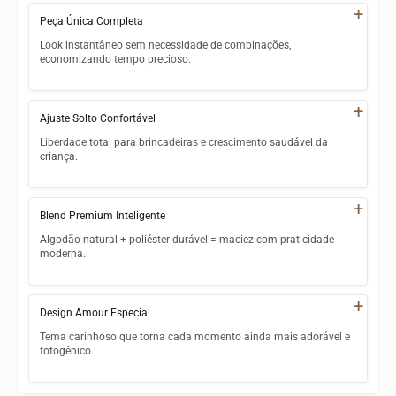
+
Peça Única Completa
Look instantâneo sem necessidade de combinações,
economizando tempo precioso.
Visual completo em uma única peça, sem erro de styling
+
Ajuste Solto Confortável
Vestir rápido e prático para pais com rotinas ocupadas
Liberdade total para brincadeiras e crescimento saudável da
Harmonia garantida entre parte superior e inferior
criança.
Organização simplificada do guarda-roupa infantil
Não restringe movimentos durante atividades e brincadeiras
+
Blend Premium Inteligente
Acompanha desenvolvimento e crescimento infantil
confortavelmente
Algodão natural + poliéster durável = maciez com praticidade
moderna.
Circulação de ar adequada mantém temperatura ideal
Maciez do algodão proporciona conforto na pele delicada
Durabilidade estendida durante fase de crescimento rápido
+
Design Amour Especial
Durabilidade do poliéster resiste a desgaste e deformação
Tema carinhoso que torna cada momento ainda mais adorável e
Lavagem simples e secagem rápida facilitam manutenção
fotogênico.
Resistência superior a manchas e sujeiras do dia a dia
Elementos temáticos que remetem ao amor e carinho