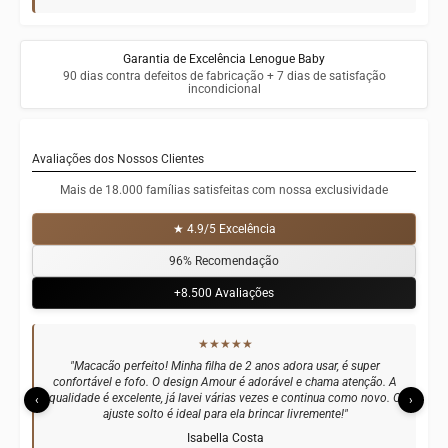
Garantia de Excelência Lenogue Baby
90 dias contra defeitos de fabricação + 7 dias de satisfação
incondicional
Avaliações dos Nossos Clientes
Mais de 18.000 famílias satisfeitas com nossa exclusividade
★ 4.9/5 Excelência
96% Recomendação
+8.500 Avaliações
★★★★★
"Comprei para meu neto de 18 meses e ficou lindo! A praticidade de
uma peça só facilita muito na hora de vestir. O material é macio e
resistente, perfeito para uso diário. O tema amor é muito fofo.
‹
›
Recomendo!"
Maria Santos