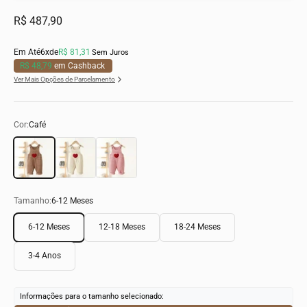
Preço promocional
R$ 487,90
Em Até
6x
de
R$ 81,31
Sem Juros
R$ 48,79
em Cashback
Ver Mais Opções de Parcelamento
Cor:
Café
Café
Bege
Rosa
Tamanho:
6-12 Meses
6-12 Meses
12-18 Meses
18-24 Meses
3-4 Anos
Informações para o tamanho selecionado: