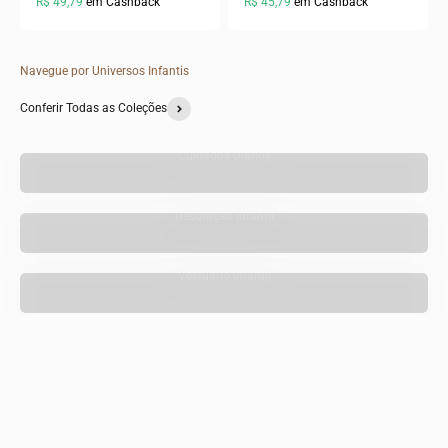
R$ 49,79
em Cashback
R$ 45,79
em Cashback
Navegue por Universos Infantis
Conferir Todas as Coleções
Cuidados Diários
Decoração Infantil
Vestuário Infantil