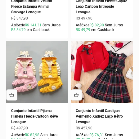
Conjunto Infantil Veludo
Conjunto Infantil Fleece Capuz
Fleece Estampa Animal
Leão Cartoon Intrépide
Sauvage Lenogue
Lenogue
Preço promocional
Preço promocional
R$ 847,90
R$ 497,90
Até
6x
de
R$ 141,31
Sem Juros
Até
6x
de
R$ 82,98
Sem Juros
R$ 84,79
em Cashback
R$ 49,79
em Cashback
Conjunto Infantil Pijama
Conjunto Infantil Cardigan
Flanela Fleece Cartoon Rêve
Vermelho Xadrez Laço Rétro
Lenogue
Lenogue
Preço promocional
Preço promocional
R$ 497,90
R$ 457,90
Até
6x
de
R$ 82,98
Sem Juros
Até
6x
de
R$ 76,31
Sem Juros