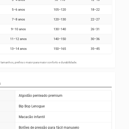
5–6 anos
105–120
18–22
7–8 anos
120–130
22–27
9–10 anos
130–140
26–31
11–12 anos
140–150
30–36
13–14 anos
150–165
35–45
tamanhos, prefira o maior para maior conforto e durabilidade.
s
Algodão penteado premium
Bip Bop Lenogue
Macacão infantil
Botões de pressão para fácil manuseio