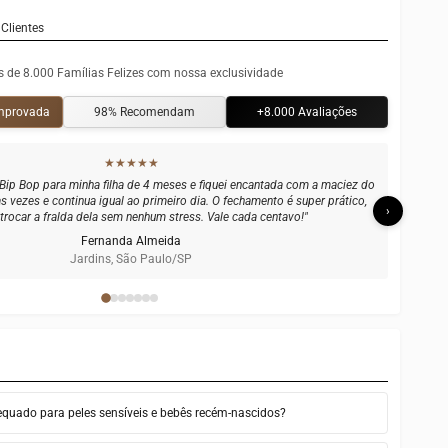
Clientes
s de 8.000 Famílias Felizes com nossa exclusividade
omprovada
98% Recomendam
+8.000 Avaliações
★★★★★
super sensível e sempre tive dificuldade em encontrar roupinhas que não
acacão Lenogue, nenhuma marquinha, nenhuma vermelhidão. O algodão é
›
iferenciado, dá para sentir a qualidade na hora que você toca."
Rafaela Borges
Leblon, Rio de Janeiro/RJ
quado para peles sensíveis e bebês recém-nascidos?