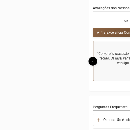
Avaliações dos Nossos 
Mai
★ 4.9 Excelência C
"Meu filho tem pele 
irritassem. Com o m
‹
realmente d
Perguntas Frequentes
O macacão é ade