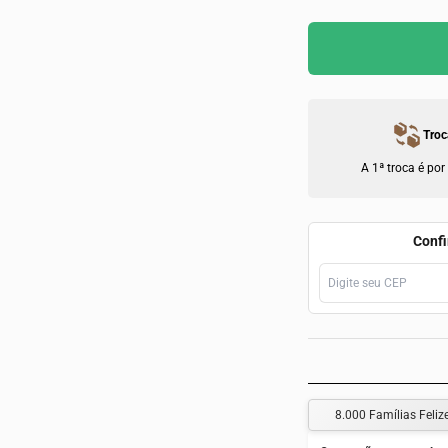
Troc
A 1ª troca é por
Confi
8.000 Famílias Feliz