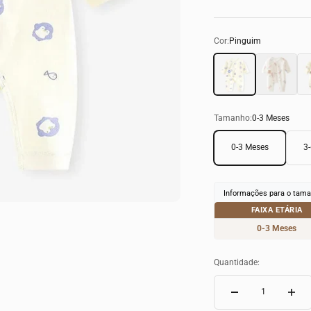
Cor:
Pinguim
Pinguim
Coelho
Urs
Tamanho:
0-3 Meses
0-3 Meses
3
Informações para o tama
FAIXA ETÁRIA
0-3 Meses
Quantidade: