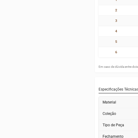
2
3
4
5
6
Em caso de dúvida entre dois 
Especificações Técnica
Material
Coleção
Tipo de Peça
Fechamento