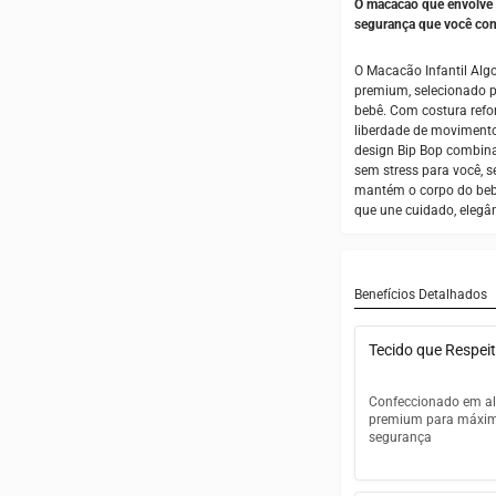
O macacão que envolve 
segurança que você con
O Macacão Infantil Alg
premium, selecionado p
bebê. Com costura refo
liberdade de movimento,
design Bip Bop combina 
sem stress para você, 
mantém o corpo do bebê
que une cuidado, elegân
Benefícios Detalhados
Tecido que Respeit
Confeccionado em a
premium para máxim
segurança
Algodão pentead
qualidade