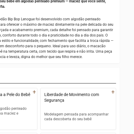
seu bebê em algodão penteado premium — maciez que você sente,
fia.
odão Bip Bop Lenogue foi desenvolvido com algodão penteado
ara oferecer o máximo de maciez diretamente na pele delicada do seu
rçada e acabamento premium, cada detalhe foi pensado para garantir
 conforto durante todo o dia e praticidade no dia a dia dos pais. O
estilo e funcionalidade, com fechamento que facilita a troca rápida —
sem desconforto para o pequeno. Ideal para uso diário, o macacão
 na temperatura certa, com tecido que respira e não irrita. Uma peça
cia e leveza, digna do melhor que seu filho merece.
+
+
a a Pele do Bebê
Liberdade de Movimento com
Segurança
lgodão penteado
a maciez e
Modelagem pensada para acompanhar
cada descoberta do seu bebê
o premium de alta
Corte ergonômico que não aperta e