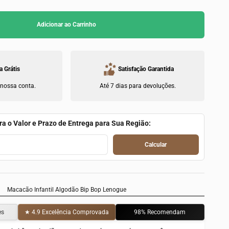
Adicionar ao Carrinho
a Grátis
Satisfação Garantida
 nossa conta.
Até 7 dias para devoluções.
ra o Valor e Prazo de Entrega para Sua Região:
Calcular
Macacão Infantil Algodão Bip Bop Lenogue
es
★ 4.9 Excelência Comprovada
98% Recomendam