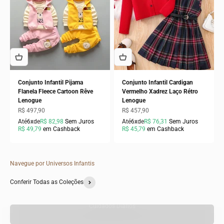
Conjunto Infantil Pijama
Conjunto Infantil Cardigan
Flanela Fleece Cartoon Rêve
Vermelho Xadrez Laço Rétro
Lenogue
Lenogue
Preço promocional
Preço promocional
R$ 497,90
R$ 457,90
Até
6x
de
R$ 82,98
Sem Juros
Até
6x
de
R$ 76,31
Sem Juros
R$ 49,79
em Cashback
R$ 45,79
em Cashback
Navegue por Universos Infantis
Conferir Todas as Coleções
Cuidados Diários