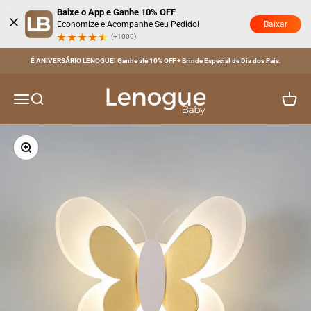
Pular para o conteúdo
Baixe o App e Ganhe 10% OFF
Baixar
Economize e Acompanhe Seu Pedido!
(+1000)
Parcele em até 6x SEM JUROS no Cartão!
Lenogue Baby
Menu
Buscar
Carrinh
Zoom na imagem