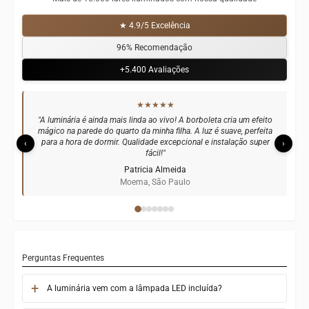
★ 4.9/5 Excelência
96% Recomendação
+5.400 Avaliações
★★★★★
"Comprei para o quarto do meu bebê e adorei! A iluminação é ideal
para amamentação noturna, não ofusca e cria um ambiente
aconchegante. O design nórdico deixou a decoração ainda mais
‹
›
moderna e elegante."
Juliana Santos
Ipanema, Rio de Janeiro
Perguntas Frequentes
A luminária vem com a lâmpada LED incluída?