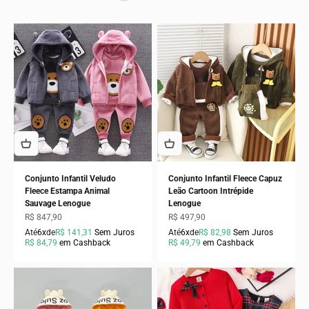
Conjunto Infantil Veludo
Conjunto Infantil Fleece Capuz
Fleece Estampa Animal
Leão Cartoon Intrépide
Sauvage Lenogue
Lenogue
Preço promocional
Preço promocional
R$ 847,90
R$ 497,90
Até
6x
de
R$ 141,31
Sem Juros
Até
6x
de
R$ 82,98
Sem Juros
R$ 84,79
em Cashback
R$ 49,79
em Cashback