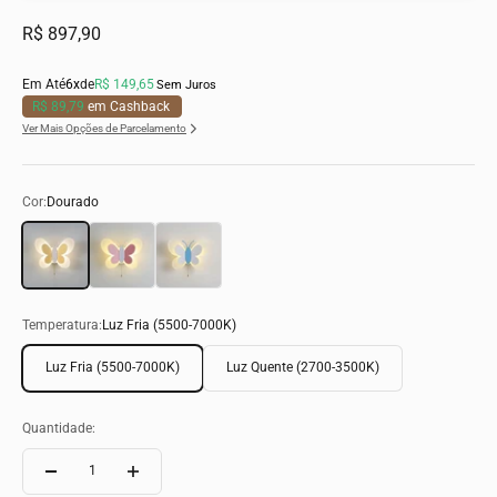
Preço promocional
R$ 897,90
Em Até
6x
de
R$ 149,65
Sem Juros
R$ 89,79
em Cashback
Ver Mais Opções de Parcelamento
Cor:
Dourado
Dourado
Rosa
Azul
Temperatura:
Luz Fria (5500-7000K)
Luz Fria (5500-7000K)
Luz Quente (2700-3500K)
Quantidade: