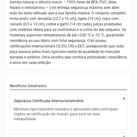
bambu natural e silicone macio — 100% livres de BPA, PVC, látex,
ftalato e nitrosamina — o kit entrega segurança máxima sem abrir
mão do estilo refinado que a sua família merece. O conjunto completo
inclui prato com divisória (22,7 x 16 cm), tigela (14 cm), copo com
canudo (6,5 x 13 cm), colher e garfo (14 cm cada), peças projetadas
com medidas ideais para as maõzinhas e a rotina do seu pequeno. Os
materiais suportam temperaturas de até +230 °C e -10 °C, garantindo
resistência ao uso diário com total segurança. O kit possui
certificações internacionais CE/EU, CIQ e EEC, assegurando que cada
peça passou pelos mais rigorosos testes de qualidade do mercado
europeu e asiático. Uma escolha que combina praticidade, consciência
e amor em cada refeição.
Benefícios Detalhados
+
Segurança Certificada Internacionalmente
Materiais rigorosamente testados e aprovados pelos principais
órgãos de certificação do mundo, para você ter total
tranquilidade.
100% livre de BPA, PVC, látex, ftalato e nitrosamina
+