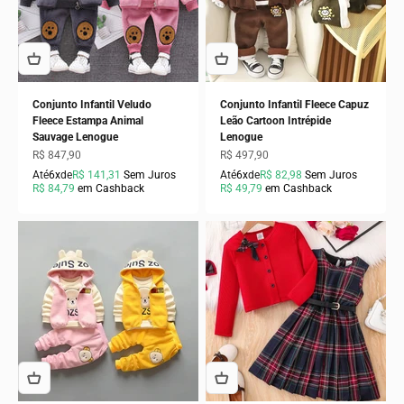
Conjunto Infantil Veludo
Conjunto Infantil Fleece Capuz
Fleece Estampa Animal
Leão Cartoon Intrépide
Sauvage Lenogue
Lenogue
Preço promocional
Preço promocional
R$ 847,90
R$ 497,90
Até
6x
de
R$ 141,31
Sem Juros
Até
6x
de
R$ 82,98
Sem Juros
R$ 84,79
em Cashback
R$ 49,79
em Cashback