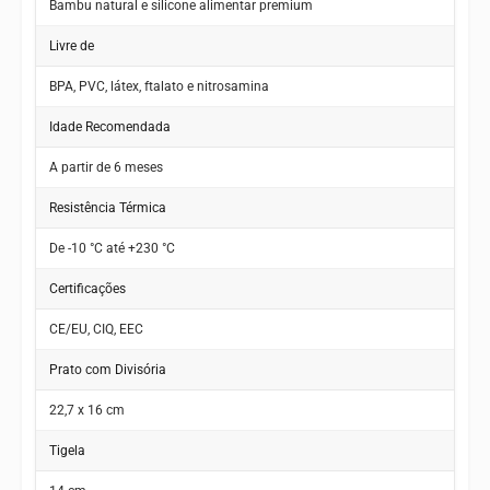
Bambu natural e silicone alimentar premium
Design intuitivo que incentiva o bebê a se alimentar com
mais autonomia
Livre de
BPA, PVC, látex, ftalato e nitrosamina
Idade Recomendada
A partir de 6 meses
Resistência Térmica
De -10 °C até +230 °C
Certificações
CE/EU, CIQ, EEC
Prato com Divisória
22,7 x 16 cm
Tigela