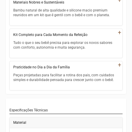
Materiais Nobres e Sustentáveis
Certificações CE/EU, CIQ e EEC — padrão europeu de
segurança
Bambu natural de alta qualidade e silicone macio premium
reunidos em um kit que é gentil com o bebê e com o planeta.
Aprovado para bebês a partir de 6 meses
Bambu natural — material renovável, resistente e
Materiais que não liberam substâncias tóxicas mesmo em
naturalmente antibacteriano
+
contato com alimentos quentes
Kit Completo para Cada Momento da Refeição
Silicone alimentar premium — macio ao toque, seguro para
Tudo o que o seu bebê precisa para explorar os novos sabores
as gengivas do bebê
com conforto, autonomia e muita segurança.
Resistência térmica de -10 °C a +230 °C para uso diário sem
Prato com divisória (22,7 x 16 cm) — separa os alimentos e
preocupações
estimula a autonomia
+
Praticidade no Dia a Dia da Família
Acabamento refinado que harmoniza com a decoração do
Tigela (14 cm) — tamanho ideal para sopas, purês e
lar
Peças projetadas para facilitar a rotina dos pais, com cuidados
preparações cremosas
simples e durabilidade pensada para crescer junto com o bebê.
Copo com canudo (6,5 x 13 cm) — facilita a transição para
Lavável à mão com facilidade — higienização rápida e
ingestão independente de líquidos
eficiente
Colher e garfo (14 cm) — ergonomia pensada para as
Dimensões compactas e empilháveis — fáceis de guardar e
maõzinhas dos pequenos
de levar na bolsa maternidade
Especificações Técnicas
Durabilidade superior ao uso diário — resistência
Material
comprovada para acompanhar toda a fase de introdução
alimentar