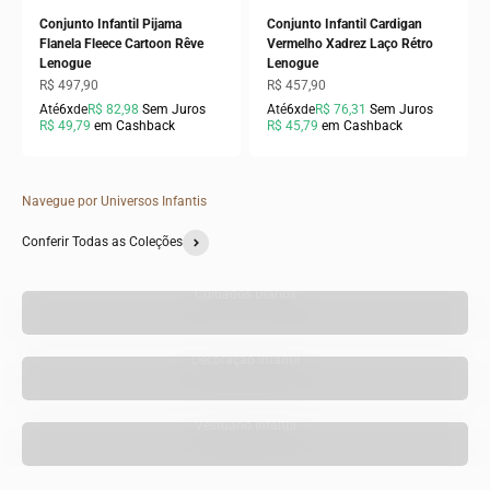
Conjunto Infantil Pijama
Conjunto Infantil Cardigan
Flanela Fleece Cartoon Rêve
Vermelho Xadrez Laço Rétro
Lenogue
Lenogue
Preço promocional
Preço promocional
R$ 497,90
R$ 457,90
Até
6x
de
R$ 82,98
Sem Juros
Até
6x
de
R$ 76,31
Sem Juros
R$ 49,79
em Cashback
R$ 45,79
em Cashback
Navegue por Universos Infantis
Conferir Todas as Coleções
Cuidados Diários
Decoração Infantil
Vestuário Infantil