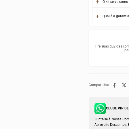
O kit serve como
Qual é a garanti
Tire suas dúvidas co
pa
Compartilhar
CLUBE VIP DE
Junte-se à Nossa Co
Aproveite Descontos, B