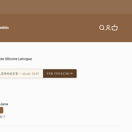
Buscar
Entrar
Carrinho
Pedido
ntes Silicone Lenogue
 LENOGUE
desde 1895
VER COLEÇÃO
Juros
to