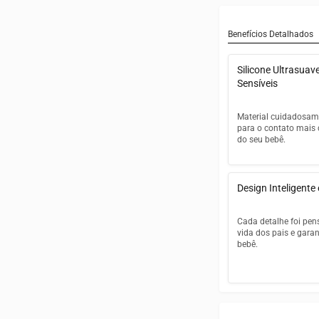
Benefícios Detalhados
Silicone Ultrasuav
Sensíveis
Material cuidadosam
para o contato mais
do seu bebê.
Silicone macio d
de substâncias 
Design Inteligente
preocupantes
Cerdas flexíveis
Cada detalhe foi pens
gengivas em fo
vida dos pais e garan
bebê.
Textura suave q
escovação em 
prazeroso
Cabeça pequena 
alcança todos o
com precisão
Seguro para bebê
nascimento até 
Cabo ergonômico