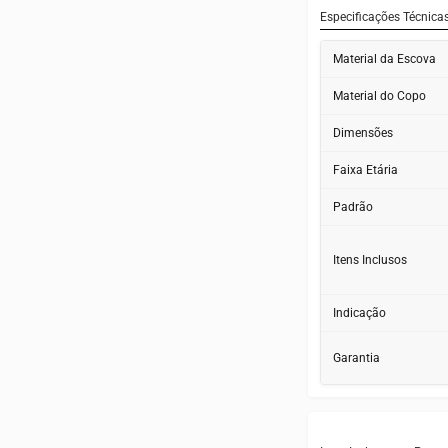
pelos pais dura
Especificações Técnica
Design sólido s
Material da Escova
acumulem sujeir
Aprovado para a 
Material do Copo
18 meses com to
Dimensões
Faixa Etária
Padrão
Itens Inclusos
Indicação
Garantia