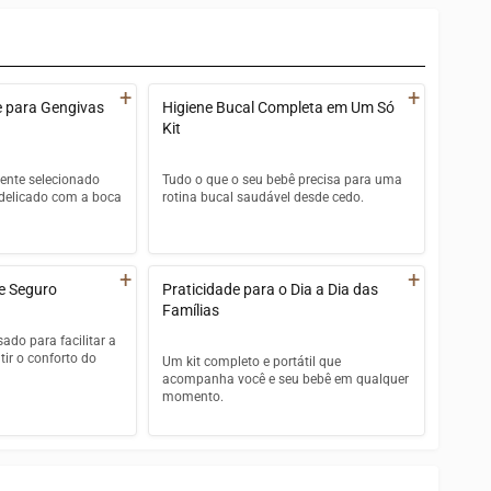
+
+
e para Gengivas
Higiene Bucal Completa em Um Só
Kit
ente selecionado
Tudo o que o seu bebê precisa para uma
 delicado com a boca
rotina bucal saudável desde cedo.
Escova de dentes de silicone para
e grau premium, livre
limpeza dos primeiros dentinhos
químicas
+
+
 e Seguro
Praticidade para o Dia a Dia das
Limpador de língua de silicone para
remover resíduos de leite e alimentos
Famílias
 que não agridem
ado para facilitar a
rmação
Copo de armazenamento em
tir o conforto do
Um kit completo e portátil que
polipropileno premium para guardar
acompanha você e seu bebê em qualquer
ue transforma a
com higiene
momento.
um momento
(9 x 2 cm) que
Rotina completa em um único kit
s dentes e gengivas
prático e compacto
Copo de armazenamento em
s a partir do
polipropileno premium para
os 18 meses
transporte higiênico
 de fácil manuseio