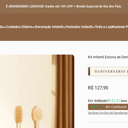
É ANIVERSÁRIO LENOGUE! Ganhe até 10% OFF + Brinde Especial de Dia dos Pais.
tis
Cuidados Diários
Decoração Infantil
Vestuário Infantil
Toda a Loja
Rastrear 
Kit Infantil Escova de De
ANIVERSÁRIO
Preço promocional
R$ 127,90
Em Até
6x
de
R$ 21,31
Sem 
R$ 12,79
em Cashback
Ver Mais Opções de Parcelamen