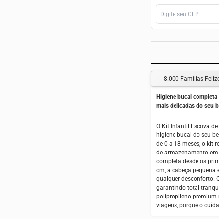
8.000 Famílias Feliz
Higiene bucal completa 
mais delicadas do seu b
O Kit Infantil Escova d
higiene bucal do seu b
de 0 a 18 meses, o kit r
de armazenamento em p
completa desde os pri
cm, a cabeça pequena 
qualquer desconforto. O
garantindo total tranq
polipropileno premium 
viagens, porque o cuid