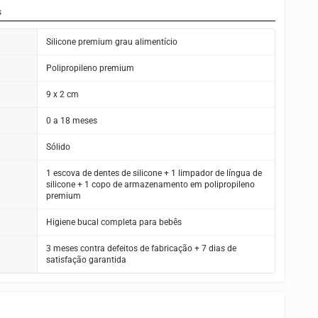
nte a escovação
Perfeito para uso em casa, na bolsa
s
maternidade ou durante viagens
em reentrâncias que
Silicone premium grau alimentício
a ou bactérias
Fácil de higienizar — basta lavar com
água e sabão neutro
faixa etária de 0 a
Polipropileno premium
tal segurança
Presente ideal para chá de bebê e
maternidades de alto padrão
9 x 2 cm
0 a 18 meses
Sólido
1 escova de dentes de silicone + 1 limpador de língua de
silicone + 1 copo de armazenamento em polipropileno
premium
Higiene bucal completa para bebês
3 meses contra defeitos de fabricação + 7 dias de
satisfação garantida