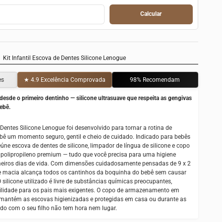
Calcular
Kit Infantil Escova de Dentes Silicone Lenogue
es
★ 4.9 Excelência Comprovada
98% Recomendam
desde o primeiro dentinho — silicone ultrasuave que respeita as gengivas
ebê.
e Dentes Silicone Lenogue foi desenvolvido para tornar a rotina de
ebê um momento seguro, gentil e cheio de cuidado. Indicado para bebês
eúne escova de dentes de silicone, limpador de língua de silicone e copo
olipropileno premium — tudo que você precisa para uma higiene
meiros dias de vida. Com dimensões cuidadosamente pensadas de 9 x 2
e macia alcança todos os cantinhos da boquinha do bebê sem causar
 silicone utilizado é livre de substâncias químicas preocupantes,
uilidade para os pais mais exigentes. O copo de armazenamento em
mantém as escovas higienizadas e protegidas em casa ou durante as
ado com o seu filho não tem hora nem lugar.