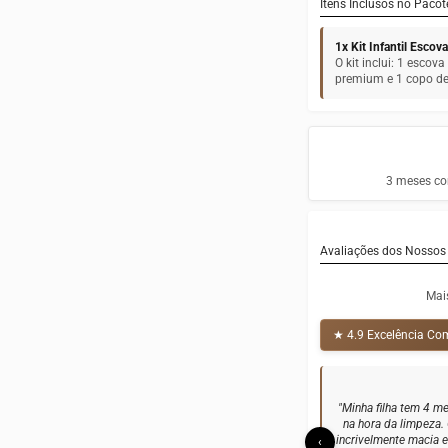
Itens Inclusos no Pacot
1x Kit Infantil Esco
O kit inclui: 1 escov
premium e 1 copo d
3 meses con
Avaliações dos Nossos 
Mai
★ 4.9 Excelência C
"Comprei como pr
seguinte elogiando
mantém as escovas 
‹