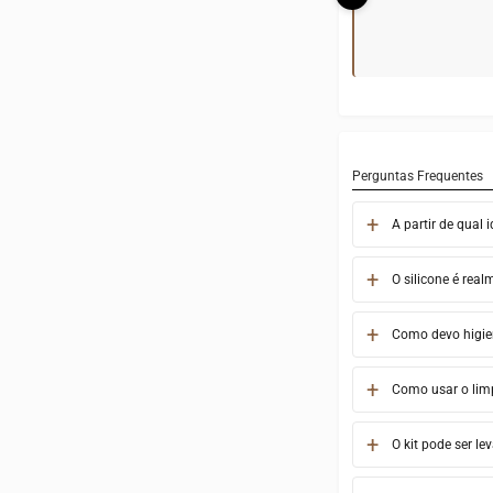
Perguntas Frequentes
A partir de qual
O silicone é rea
Como devo higien
Como usar o lim
O kit pode ser l