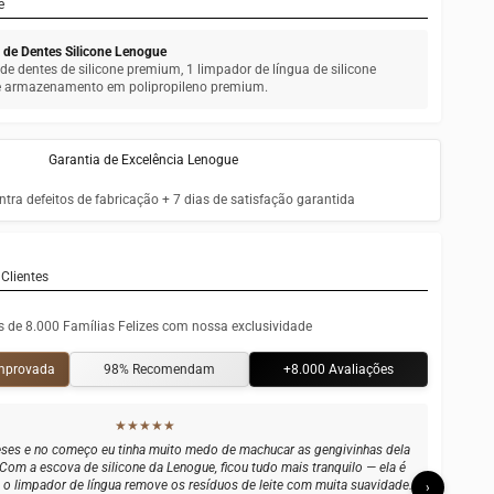
e
va de Dentes Silicone Lenogue
a de dentes de silicone premium, 1 limpador de língua de silicone
e armazenamento em polipropileno premium.
Garantia de Excelência Lenogue
tra defeitos de fabricação + 7 dias de satisfação garantida
Clientes
s de 8.000 Famílias Felizes com nossa exclusividade
omprovada
98% Recomendam
+8.000 Avaliações
★★★★★
esente para minha cunhada no chá de bebê e ela me ligou na semana
 muito. O copinho de armazenamento é o detalhe que faz a diferença —
protegidas na bolsa sem preocupação. Um kit completo e com cara de
›