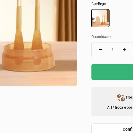
Cor:
Bege
Bege
Quantidade:
Troc
A 1ª troca é por
Confi