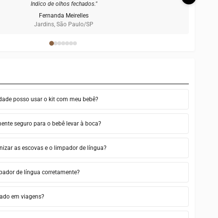
produto premium de verdade."
Beatriz Cavalcanti
Leblon, Rio de Janeiro/RJ
 idade posso usar o kit com meu bebê?
lmente seguro para o bebê levar à boca?
izar as escovas e o limpador de língua?
pador de língua corretamente?
evado em viagens?