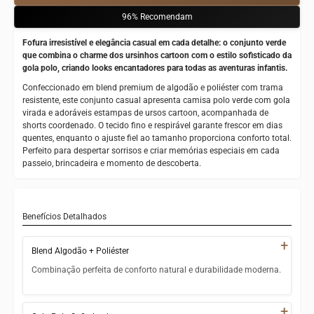
96%
Recomendam
Fofura irresistível e elegância casual em cada detalhe: o conjunto verde
que combina o charme dos ursinhos cartoon com o estilo sofisticado da
gola polo, criando looks encantadores para todas as aventuras infantis.
Confeccionado em blend premium de algodão e poliéster com trama
resistente, este conjunto casual apresenta camisa polo verde com gola
virada e adoráveis estampas de ursos cartoon, acompanhada de
shorts coordenado. O tecido fino e respirável garante frescor em dias
quentes, enquanto o ajuste fiel ao tamanho proporciona conforto total.
Perfeito para despertar sorrisos e criar memórias especiais em cada
passeio, brincadeira e momento de descoberta.
Benefícios Detalhados
+
Blend Algodão + Poliéster
Combinação perfeita de conforto natural e durabilidade moderna.
Algodão natural que proporciona maciez e respirabilidade
+