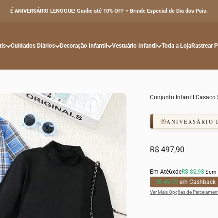
É ANIVERSÁRIO LENOGUE! Ganhe até 10% OFF + Brinde Especial de Dia dos Pais.
tis
Cuidados Diários
Decoração Infantil
Vestuário Infantil
Toda a Loja
Rastrear 
Conjunto Infantil Casaco
ANIVERSÁRIO
Preço promocional
R$ 497,90
Em Até
6x
de
R$ 82,98
Sem 
R$ 49,79
em Cashback
Ver Mais Opções de Parcelamen