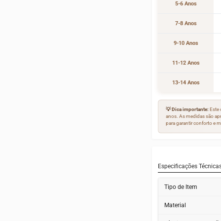
5-6 Anos
7-8 Anos
9-10 Anos
11-12 Anos
13-14 Anos
💡 Dica importante:
Este 
anos. As medidas são ap
para garantir conforto e 
Especificações Técnica
Tipo de Item
Material