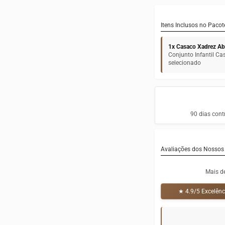
Itens Inclusos no Pacot
1x Casaco Xadrez Abe
Conjunto Infantil C
selecionado
90 dias cont
Avaliações dos Nossos 
Mais d
★ 4.9/5 Excelênc