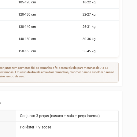
105-120 cm
18-22 kg
120-130 cm
22-27 kg
130-140 cm
26-31 kg
140-150 cm
30-36 kg
150-165 cm
35-45 kg
conjunto tem caimento fiel ao tamanho e foi desenvolvido para meninas de 7 a 13
roximadas. Em caso de dúvida entre dois tamanhos, recomendamos escolher o maior
maior tempo de uso.
s
Conjunto 3 peças (casaco + saia + peça interna)
Poliéster + Viscose