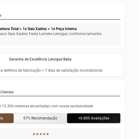
e
rtura Total + 1x Saia Xadrez + 1x Peça Interna
asaco Saia Xadrez Festa Lumière Lenogue, conforme tamanho
Garantia de Excelência Lenogue Baby
ra defeitos de fabricação + 7 dias de satisfação incondicional
Clientes
e 15.300 meninas encantadas com nossa exclusividade
ia
97% Recomendação
+6.800 Avaliações
★★★★★