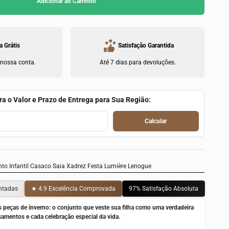
Adicionar ao Carrinho
a Grátis
Satisfação Garantida
 nossa conta.
Até 7 dias para devoluções.
ra o Valor e Prazo de Entrega para Sua Região:
Calcular
to Infantil Casaco Saia Xadrez Festa Lumière Lenogue
ntadas
★ 4.9
Excelência Comprovada
97%
Satisfação Absoluta
s peças de inverno: o conjunto que veste sua filha como uma verdadeira
asamentos e cada celebração especial da vida.