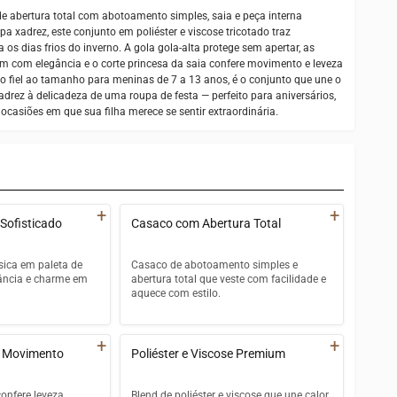
 abertura total com abotoamento simples, saia e peça interna
xadrez, este conjunto em poliéster e viscose tricotado traz
a os dias frios do inverno. A gola gola-alta protege sem apertar, as
com elegância e o corte princesa da saia confere movimento e leveza
o fiel ao tamanho para meninas de 7 a 13 anos, é o conjunto que une o
drez à delicadeza de uma roupa de festa — perfeito para aniversários,
casiões em que sua filha merece se sentir extraordinária.
+
+
Sofisticado
Casaco com Abertura Total
sica em paleta de
Casaco de abotoamento simples e
gância e charme em
abertura total que veste com facilidade e
aquece com estilo.
temporal que nunca
Abertura total que facilita o vestir e
despir em qualquer ocasião
+
+
m Movimento
Poliéster e Viscose Premium
 coordenada nas três
Abotoamento simples com botões
to
bem fixados e acabamento
onfere leveza,
Blend de poliéster e viscose que une calor,