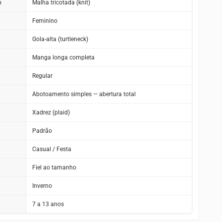
o
Malha tricotada (knit)
Feminino
Gola-alta (turtleneck)
Manga longa completa
Regular
Abotoamento simples — abertura total
Xadrez (plaid)
Padrão
Casual / Festa
Fiel ao tamanho
Inverno
7 a 13 anos