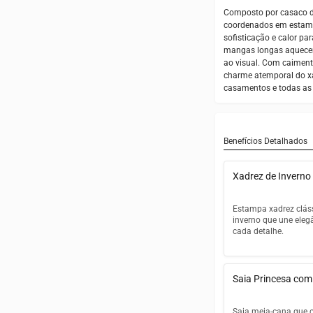
Composto por casaco de
coordenados em estampa 
sofisticação e calor par
mangas longas aquecem 
ao visual. Com caiment
charme atemporal do xa
casamentos e todas as o
Benefícios Detalhados
Xadrez de Inverno 
Estampa xadrez clás
inverno que une ele
cada detalhe.
Padrão xadrez a
sai de moda
Saia Princesa co
Paleta de cores
peças do conjun
Saia meia-cana que c