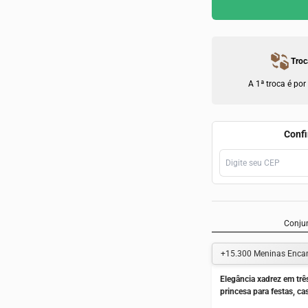
Troc
A 1ª troca é por
Confi
Conjun
+15.300
Meninas Enca
Elegância xadrez em trê
princesa para festas, c