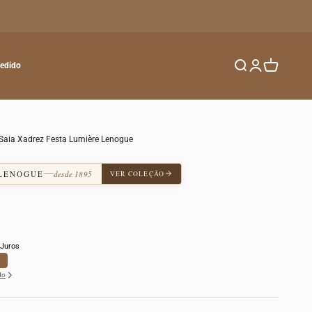
Buscar
Entrar
Carrinho
Pedido
 Saia Xadrez Festa Lumière Lenogue
 LENOGUE
desde 1895
VER COLEÇÃO
Juros
to