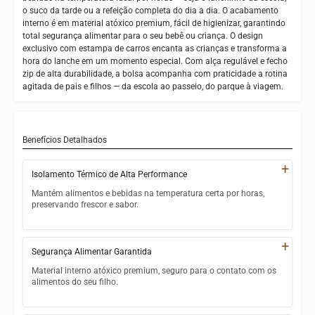
o suco da tarde ou a refeição completa do dia a dia. O acabamento
interno é em material atóxico premium, fácil de higienizar, garantindo
total segurança alimentar para o seu bebê ou criança. O design
exclusivo com estampa de carros encanta as crianças e transforma a
hora do lanche em um momento especial. Com alça regulável e fecho
zip de alta durabilidade, a bolsa acompanha com praticidade a rotina
agitada de pais e filhos — da escola ao passeio, do parque à viagem.
Benefícios Detalhados
+
Isolamento Térmico de Alta Performance
Mantém alimentos e bebidas na temperatura certa por horas,
preservando frescor e sabor.
Forro interno termoisolante multicamadas
+
Segurança Alimentar Garantida
Conserva o frio e o calor por longo período
Material interno atóxico premium, seguro para o contato com os
Ideal para sucos, frutas, marmitas e mamadeiras
alimentos do seu filho.
Perfeito para escola, passeios e viagens
Forro interno 100% atóxico premium