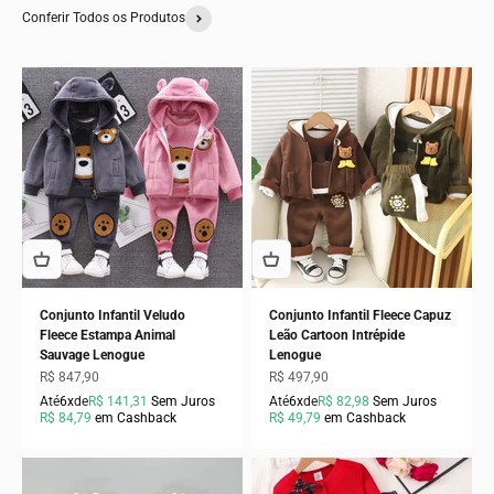
Conferir Todos os Produtos
Conjunto Infantil Veludo
Conjunto Infantil Fleece Capuz
Fleece Estampa Animal
Leão Cartoon Intrépide
Sauvage Lenogue
Lenogue
Preço promocional
Preço promocional
R$ 847,90
R$ 497,90
Até
6x
de
R$ 141,31
Sem Juros
Até
6x
de
R$ 82,98
Sem Juros
R$ 84,79
em Cashback
R$ 49,79
em Cashback