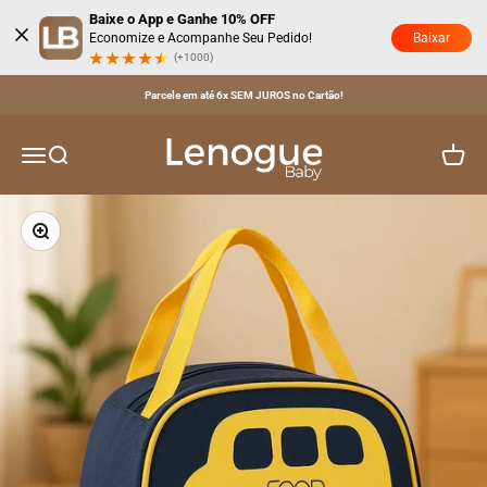
Pular para o conteúdo
Baixe o App e Ganhe 10% OFF
Baixar
Economize e Acompanhe Seu Pedido!
(+1000)
Parcele em até 6x SEM JUROS no Cartão!
Lenogue Baby
Menu
Buscar
Carrinh
Zoom na imagem