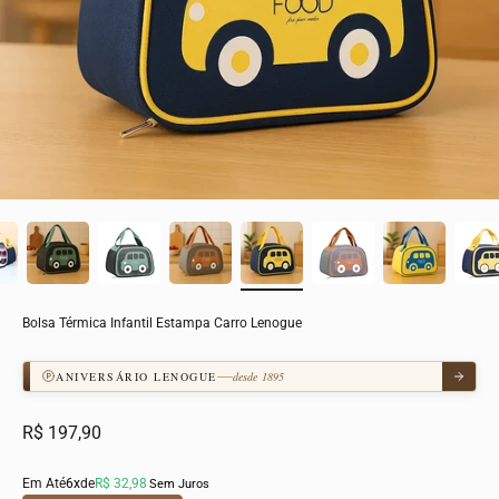
Bolsa Térmica Infantil Estampa Carro Lenogue
5% A 10% OFF
ANIVERSÁRIO LENOGUE
comprando de 3 a 5 produtos
desde 1895
Preço promocional
R$ 197,90
Em Até
6x
de
R$ 32,98
Sem Juros