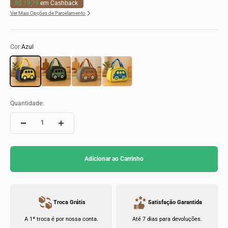
R$ 19,79
em Cashback
Ver Mais Opções de Parcelamento
Cor:
Azul
Azul
Preto
Cinza
Amarelo
Quantidade:
Adicionar ao Carrinho
Troca Grátis
Satisfação Garantida
A 1ª troca é por nossa conta.
Até 7 dias para devoluções.