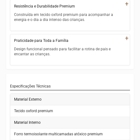
+
Resistência e Durabilidade Premium
Livre de substâncias nocivas à saúde infantil
Construída em tecido oxford premium para acompanhar a
Fácil de limpar com pano úmido
energia e o dia a dia intenso das crianças.
Aprovada para uso diário com bebês e crianças
Tecido oxford premium resistente a rasgos e abrasões
+
Praticidade para Toda a Família
Fecho zip reforçado de alta durabilidade
Design funcional pensado para facilitar a rotina de pais e
Costuras firmes e acabamento impecável
encantar as crianças.
Suporta o uso diário intenso sem perder a forma
Alça regulável para conforto no transporte
Estampa exclusiva de carros que as crianças adoram
Tamanho ideal para lancheiras e refeições completas
Especificações Técnicas
Leve e fácil de guardar na mochila ou bolsa
Material Externo
Tecido oxford premium
Material Interno
Forro termoisolante multicamadas atóxico premium