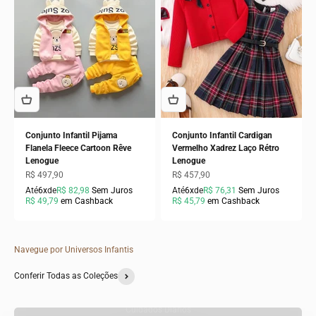
Conjunto Infantil Pijama
Conjunto Infantil Cardigan
Flanela Fleece Cartoon Rêve
Vermelho Xadrez Laço Rétro
Lenogue
Lenogue
Preço promocional
Preço promocional
R$ 497,90
R$ 457,90
Até
6x
de
R$ 82,98
Sem Juros
Até
6x
de
R$ 76,31
Sem Juros
R$ 49,79
em Cashback
R$ 45,79
em Cashback
Navegue por Universos Infantis
Conferir Todas as Coleções
Cuidados Diários