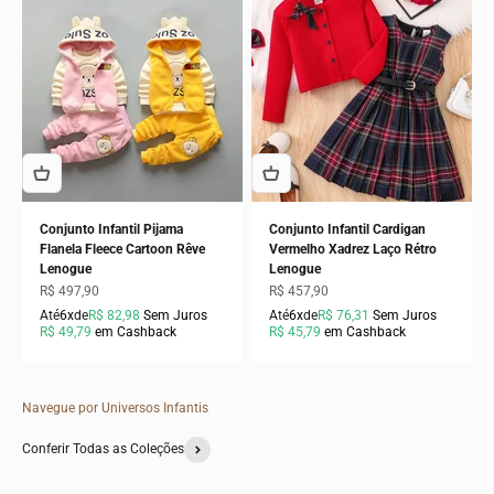
Conjunto Infantil Pijama
Conjunto Infantil Cardigan
Flanela Fleece Cartoon Rêve
Vermelho Xadrez Laço Rétro
Lenogue
Lenogue
Preço promocional
Preço promocional
R$ 497,90
R$ 457,90
Até
6x
de
R$ 82,98
Sem Juros
Até
6x
de
R$ 76,31
Sem Juros
R$ 49,79
em Cashback
R$ 45,79
em Cashback
Navegue por Universos Infantis
Conferir Todas as Coleções