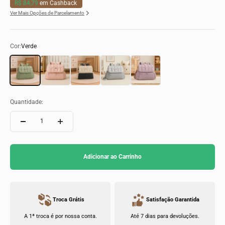
R$ 84,79
em Cashback
Ver Mais Opções de Parcelamento
Cor:
Verde
Verde
Rosa
Azul
Cinza
Roxo
Quantidade:
Adicionar ao Carrinho
Troca Grátis
Satisfação Garantida
A 1ª troca é por nossa conta.
Até 7 dias para devoluções.