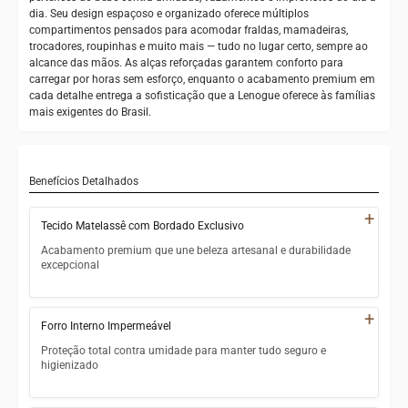
dia. Seu design espaçoso e organizado oferece múltiplos
compartimentos pensados para acomodar fraldas, mamadeiras,
trocadores, roupinhas e muito mais — tudo no lugar certo, sempre ao
alcance das mãos. As alças reforçadas garantem conforto para
carregar por horas sem esforço, enquanto o acabamento premium em
cada detalhe entrega a sofisticação que a Lenogue oferece às famílias
mais exigentes do Brasil.
Benefícios Detalhados
+
Tecido Matelassê com Bordado Exclusivo
Acabamento premium que une beleza artesanal e durabilidade
excepcional
Tecido matelassê de alta densidade com textura acolchoada
sofisticada
+
Forro Interno Impermeável
Bordado delicado e exclusivo que valoriza cada detalhe
Proteção total contra umidade para manter tudo seguro e
visual da bolsa
higienizado
Estrutura resistente que mantém o formato original mesmo
Revestimento interno impermeável que bloqueia vazamentos
com uso intenso