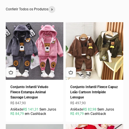
Conferir Todos os Produtos
Conjunto Infantil Veludo
Conjunto Infantil Fleece Capuz
Fleece Estampa Animal
Leão Cartoon Intrépide
Sauvage Lenogue
Lenogue
Preço promocional
Preço promocional
R$ 847,90
R$ 497,90
Até
6x
de
R$ 141,31
Sem Juros
Até
6x
de
R$ 82,98
Sem Juros
R$ 84,79
em Cashback
R$ 49,79
em Cashback