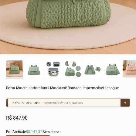
Bolsa Maternidade Infantil Matelassê Bordada Impermeável Lenogue
5% A 10% OFF
comprando de 3 a 5 produtos
Preço promocional
R$ 847,90
Em Até
6x
de
R$ 141,31
Sem Juros